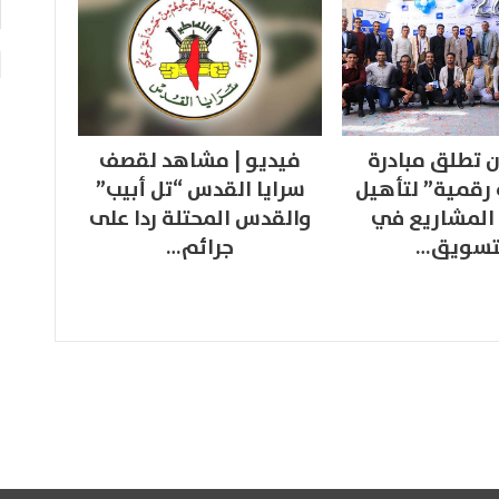
 تطلق مبادرة
فيديو | مشاهد لقصف
 رقمية” لتأهيل
سرايا القدس “تل أبيب”
المشاريع في
والقدس المحتلة ردا على
تسويق…
جرائم…