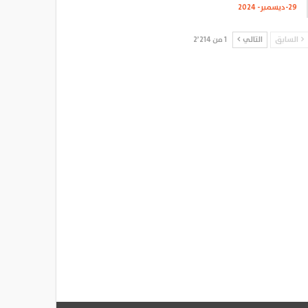
29-ديسمبر- 2024
السابق
التالي
1 من 2٬214