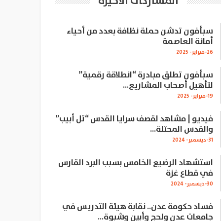
المشاركات الاخيرة
سبأفون تدشن حملة نظافة بعدد من أحياء
أمانة العاصمة
26-فبراير- 2025
سبأفون تطلق مبادرة “انطلاقة رقمية”
لتأهيل أصحاب المشاريع…
19-فبراير- 2025
فيديو | مشاهد لقصف سرايا القدس “تل أبيب”
والقدس المحتلة…
31-ديسمبر- 2024
استشهاد الرضيع الخامس بسبب البرد القارس
في قطاع غزة
30-ديسمبر- 2024
فساد حكومة عدن.. نقابة هيئة التدريس في
جامعات عدن ولحج وأبين وشبوة…