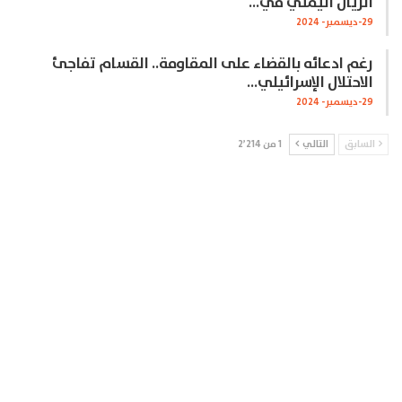
الريال اليمني في…
29-ديسمبر- 2024
رغم ادعائه بالقضاء على المقاومة.. القسام تفاجئ
الاحتلال الإسرائيلي…
29-ديسمبر- 2024
السابق
التالي
1 من 2٬214