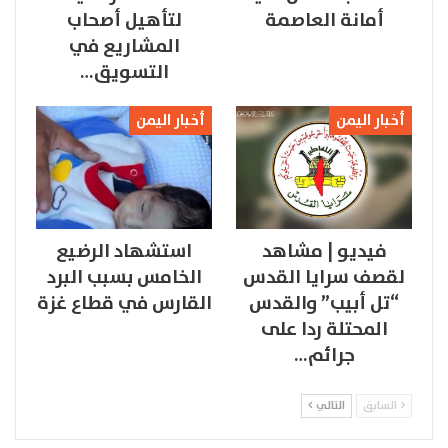
أمانة العاصمة
لتأهيل أصحاب
المشاريع في
التسويق…
أخبار اليمن
أخبار اليمن
فيديو | مشاهد
استشهاد الرضيع
لقصف سرايا القدس
الخامس بسبب البرد
“تل أبيب” والقدس
القارس في قطاع غزة
المحتلة ردا على
جرائم…
السابق
التالي