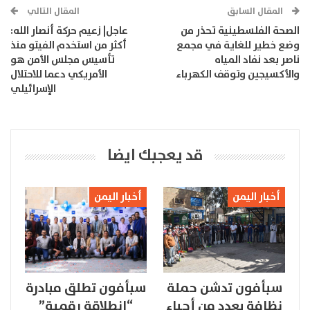
المقال السابق
المقال التالي
الصحة الفلسطينية تحذر من
عاجل| زعيم حركة أنصار الله:
وضع خطير للغاية في مجمع
أكثر من استخدم الفيتو منذ
ناصر بعد نفاد المياه
تأسيس مجلس الأمن هو
والأكسيجين وتوقف الكهرباء
الأمريكي دعما للاحتلال
الإسرائيلي
قد يعجبك ايضا
أخبار اليمن
أخبار اليمن
سبأفون تدشن حملة
سبأفون تطلق مبادرة
نظافة بعدد من أحياء
“انطلاقة رقمية”