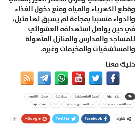
وقطع الكهرباء والمياه ومنع دخول الغذاء
والدواء متسببا بمجاعة لم يسبق لها مثيل،
في حين يواصل استهدافه العشوائي
للمساجد والمدارس والمنازل المأهولة
والمستشفيات والمخيمات وغيره.
خليك معنا
احتلال غزة
الصحة الفلسطينية
حصار غزة
طوفان الاقصى
عدد الشهداء في غزة
عدد المصابين في غزة
غزة
قصف غزة
Google+
Twitter
Facebook
شارك