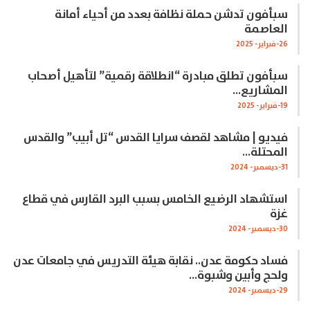
سبأفون تدشن حملة نظافة بعدد من أحياء أمانة
العاصمة
26-فبراير- 2025
سبأفون تطلق مبادرة “انطلاقة رقمية” لتأهيل أصحاب
المشاريع…
19-فبراير- 2025
فيديو | مشاهد لقصف سرايا القدس “تل أبيب” والقدس
المحتلة…
31-ديسمبر- 2024
استشهاد الرضيع الخامس بسبب البرد القارس في قطاع
غزة
30-ديسمبر- 2024
فساد حكومة عدن.. نقابة هيئة التدريس في جامعات عدن
ولحج وأبين وشبوة…
29-ديسمبر- 2024