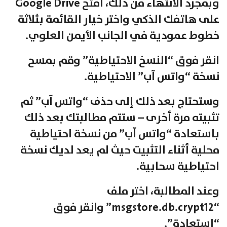
وبمجرد الانتهاء من ذلك، افتح Google Drive
على هاتفك الذكي واختر خيار القائمة بثلاثة
خطوط عمودية في الجانب الأيمن العلوي.
انقر فوق “النسخ الاحتياطية” وقم بمسح
نسخة “واتس آب” الاحتياطية.
وستحتاج بعد ذلك إلى حذف “واتس آب” ثم
تثبيته مرة أخرى – ستتم مطالبتك بعد ذلك
باستعادة “واتس آب” من نسخة احتياطية
محلية أثناء التثبيت حيث لم يعد لديك نسخة
احتياطية سحابية.
وعند المطالبة، اختر ملف
“msgstore.db.crypt12” وانقر فوق
“استعادة”.