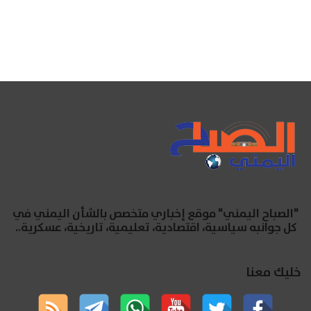
"الصباح اليمني" موقع إخباري متخصص بالشأن اليمني في
كل جوانبه سياسية، اقتصادية، تعليمية، تاريخية، عسكرية..
خليك معنا