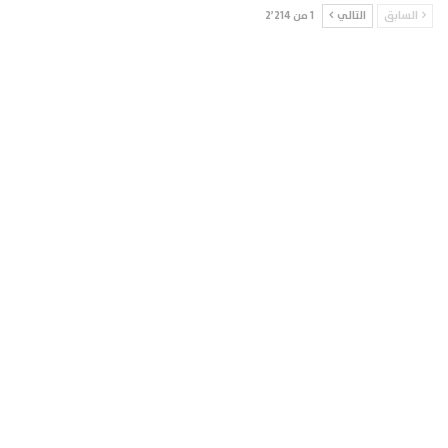
السابق
التالي
1 من 2٬214