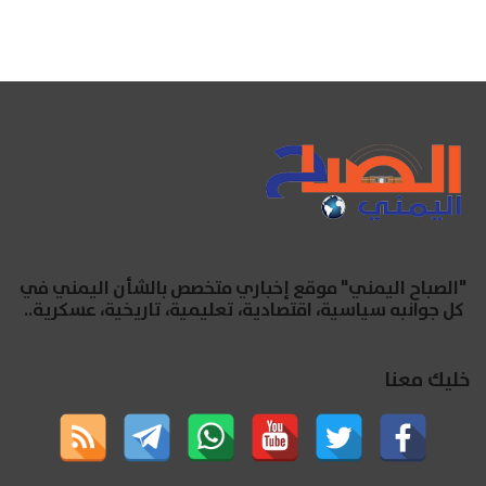
"الصباح اليمني" موقع إخباري متخصص بالشأن اليمني في
كل جوانبه سياسية، اقتصادية، تعليمية، تاريخية، عسكرية..
خليك معنا