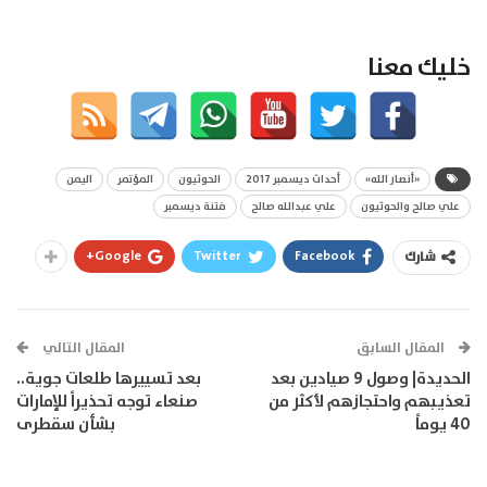
خليك معنا
«أنصار الله»
أحداث ديسمبر 2017
الحوثيون
المؤتمر
اليمن
علي صالح والحوثيون
علي عبدالله صالح
فتنة ديسمبر
Google+
Twitter
Facebook
شارك
المقال السابق
المقال التالي
الحديدة| وصول 9 صيادين بعد
بعد تسييرها طلعات جوية..
تعذيبهم واحتجازهم لأكثر من
صنعاء توجه تحذيراً للإمارات
40 يوماً
بشأن سقطرى