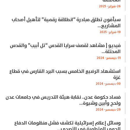
العاصمة
26-فبراير- 2025
سبأفون تطلق مبادرة “انطلاقة رقمية” لتأهيل أصحاب
المشاريع…
19-فبراير- 2025
فيديو | مشاهد لقصف سرايا القدس “تل أبيب” والقدس
المحتلة…
31-ديسمبر- 2024
استشهاد الرضيع الخامس بسبب البرد القارس في قطاع
غزة
30-ديسمبر- 2024
فساد حكومة عدن.. نقابة هيئة التدريس في جامعات عدن
ولحج وأبين وشبوة…
29-ديسمبر- 2024
وسائل إعلام إسرائيلية تكشف فشل منظومات الدفاع
الجوي المتطورة في التصدي…