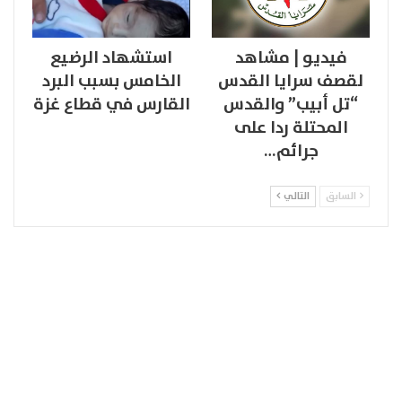
فيديو | مشاهد
استشهاد الرضيع
لقصف سرايا القدس
الخامس بسبب البرد
“تل أبيب” والقدس
القارس في قطاع غزة
المحتلة ردا على
جرائم…
السابق
التالي