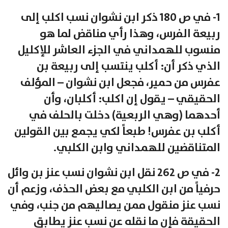
1- في ص 180 ذكر ابن نشوان نسب اكلب إلى
ربيعة الفرس، وهذا رأي مناقض لما هو
منسوب للهمداني في الجزء العاشر للإكليل
الذي ذكر أن: أكلب ينتسب إلى ربيعة بن
عفرس من حمير، فجعل ابن نشوان – المؤلف
الحقيقي – يقول إن اكلب: أكلبان، وأن
أحدهما (وهي الربعية) دخلت بالحلف في
أكلب بن عفرس! طبعاً لكي يجمع بين القولين
المتناقضين للهمداني وابن الكلبي.
2- في ص 262 نقل ابن نشوان نسب عنز بن وائل
حرفياً من ابن الكلبي مع بعض الحذف، وزعم أن
نسب عنز منقول ممن يصاليهم من جنب، وفي
الحقيقة فإن ما نقله عن نسب عنز يطابق