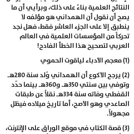
النتائج العلمية بناءً على ذلك، وبرأيي أن ما
يصح أن نقول أن الهمداني هو مؤلفه لا
ينطبق إلا على الجزء العاشر فقط، فهل نجد
تحركاً من المؤسسات العلمية في العالم
العربي لتصحيح هذا الخطأ الفادح!
(1) معجم الأدباء لياقوت الحموي
(2) يرجح الأكوع أن الهمداني وُلد سنة 280هـ
وتوفي بين سنتي 350هـ و360هـ بينما حدّد
القفطي وفاته سنة 334هـ نقلاً عن طبقات
الصاعدي وهو الأصح، أما تاريخ ميلاده فيظل
مجهولاً.
(3) قصة الكتاب في موقع الوراق على الإنترنت،