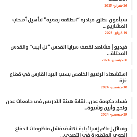
26-فبراير- 2025
سبأفون تطلق مبادرة “انطلاقة رقمية” لتأهيل أصحاب
المشاريع…
19-فبراير- 2025
فيديو | مشاهد لقصف سرايا القدس “تل أبيب” والقدس
المحتلة…
31-ديسمبر- 2024
استشهاد الرضيع الخامس بسبب البرد القارس في قطاع
غزة
30-ديسمبر- 2024
فساد حكومة عدن.. نقابة هيئة التدريس في جامعات عدن
ولحج وأبين وشبوة…
29-ديسمبر- 2024
وسائل إعلام إسرائيلية تكشف فشل منظومات الدفاع
الجوي المتطورة في التصدي…