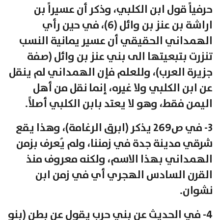
حرفياً قول ابن الكلبي، وذكر أن عسيراً بن
اراشة بن عنز بن وائل (6)، في حين رأي
الهمداني الحقيقي أن عسير يمانية النسب
تنزرت بتبعيتها الى بني عنز بن وائل (صفة
جزيرة العرب)، وللعلم فإن الهمداني لم ينقل
عن ابن الكلبي ولا غيره، إنما نقل من أهل
اليمن فقط، وهو لا يعتد بابن الكلبي أصلاً.
3- في ص269 يذكر (ابرق الرغامة)، وهذا يقع
شرقي مدينة جدة في زمننا، ولم يُعرف بزمن
الهمداني بهذا الاسم، ولكنه معروف منذ
القرن السادس الهجري أي في زمن ابن
نشوان.
4- في الحديث عن بني حرب يقول عن بطن (بنو