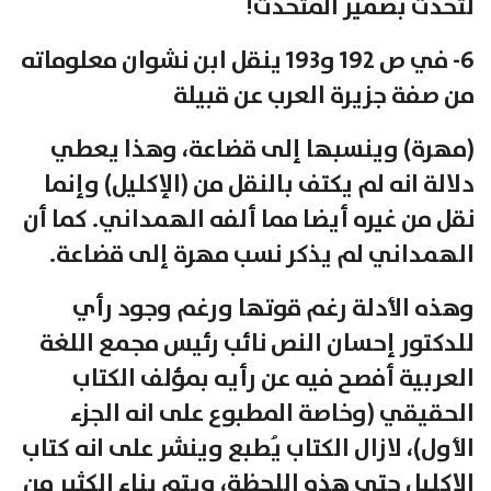
لتحدث بضمير المتحدث!
6- في ص 192 و193 ينقل ابن نشوان معلوماته
من صفة جزيرة العرب عن قبيلة
(مهرة) وينسبها إلى قضاعة، وهذا يعطي
دلالة انه لم يكتف بالنقل من (الإكليل) وإنما
نقل من غيره أيضا مما ألفه الهمداني. كما أن
الهمداني لم يذكر نسب مهرة إلى قضاعة.
وهذه الأدلة رغم قوتها ورغم وجود رأي
للدكتور إحسان النص نائب رئيس مجمع اللغة
العربية أفصح فيه عن رأيه بمؤلف الكتاب
الحقيقي (وخاصة المطبوع على انه الجزء
الأول)، لازال الكتاب يُطبع وينشر على انه كتاب
الإكليل حتى هذه اللحظة، ويتم بناء الكثير من