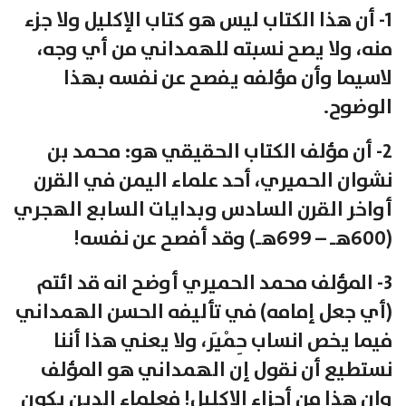
1- أن هذا الكتاب ليس هو كتاب الإكليل ولا جزء
منه، ولا يصح نسبته للهمداني من أي وجه،
لاسيما وأن مؤلفه يفصح عن نفسه بهذا
الوضوح.
2- أن مؤلف الكتاب الحقيقي هو: محمد بن
نشوان الحميري، أحد علماء اليمن في القرن
أواخر القرن السادس وبدايات السابع الهجري
(600هـ – 699هـ) وقد أفصح عن نفسه!
3- المؤلف محمد الحميري أوضح انه قد ائتم
(أي جعل إمامه) في تأليفه الحسن الهمداني
فيما يخص انساب حِمْيَر، ولا يعني هذا أننا
نستطيع أن نقول إن الهمداني هو المؤلف
وان هذا من أجزاء الإكليل! فعلماء الدين يكون