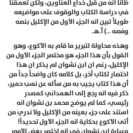
ظاناً أنه من قبل خداع العناوين، ولكن تعمقنا
في دراسة الكتاب والوقوف على مواضيعه
طويلاً تبين انه الجزء الأول من الإكليل بنصه
وفصه …) أ.هـ
وهذه محاولة لتبرير ما قام به الأكوع، وهو
القول بأن هذا الجزء هو مختصر الجزء الأول من
الإكليل، رغم ان ابن نشوان لم يذكر ان هذا
اختصار لكتاب آخر، بل كلامه كان واضحاً جداً من
أن هذا كتاب يجيب به من سأله عن نسب حمير،
ذكر فيه انه رجع إلى الهمداني كمصدر
رئيسي، كما لم يوضح محمد بن نشوان انه
استند على جزء بعينه من الإكليل ولا ندري من
أتى الأكوع بحكاية انه الجزء الأول تحديداً!
وعبارة ابن نشوان في انه اختصر بعض الأمور