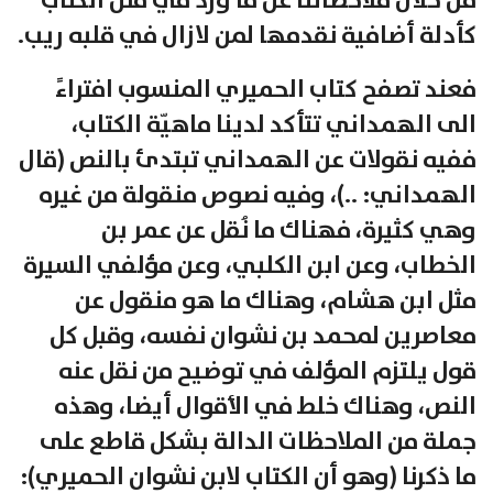
من خلال ملاحظاتنا عن ما ورد في متن الكتاب
كأدلة أضافية نقدمها لمن لازال في قلبه ريب.
فعند تصفح كتاب الحميري المنسوب افتراءً
الى الهمداني تتأكد لدينا ماهيّة الكتاب،
ففيه نقولات عن الهمداني تبتدئ بالنص (قال
الهمداني: ..)، وفيه نصوص منقولة من غيره
وهي كثيرة، فهناك ما نُقل عن عمر بن
الخطاب، وعن ابن الكلبي، وعن مؤلفي السيرة
مثل ابن هشام، وهناك ما هو منقول عن
معاصرين لمحمد بن نشوان نفسه، وقبل كل
قول يلتزم المؤلف في توضيح من نقل عنه
النص، وهناك خلط في الأقوال أيضا، وهذه
جملة من الملاحظات الدالة بشكل قاطع على
ما ذكرنا (وهو أن الكتاب لابن نشوان الحميري):