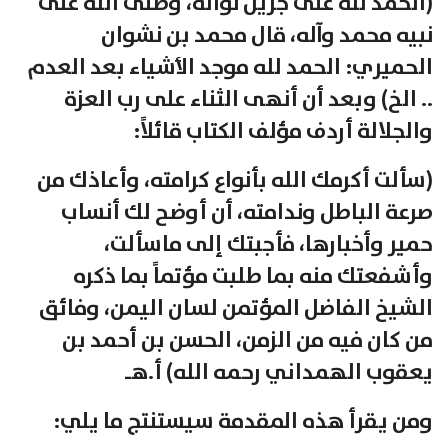
(الحمد لله على جزيل نواله، وصلى الله على
نبيه محمد وآله، قال محمد بن نشوان
الحميري: الحمد لله موجد الأشياء بعد العدم
.. الخ) وبعد أن أنهى الثناء على رب العزة
والجلالة أردف مؤلف الكتاب قائلاً:
(سألت أكرمك الله بأنواع كرامته، وأعاذك من
صرعة الباطل وندامته، أن أوضح لك أنساب
حمير وأخبارها، فأجبتك إلى ماسألت،
وأشفعتك منه بما طلبت مؤتماً بما ذكره
الشيخ الفاضل المؤتمن لسان اليمن، وفائق
من كان فيه من الزمن، الحسن بن أحمد بن
يعقوب الهمداني رحمه الله) أ.هـ
ومن يقرأ هذه المقدمة سيستنتج ما يلي: