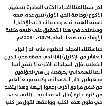
لكن بمطالعتنا لأجزاء الكتاب الصادرة بتحقيق
الأكوع (وخاصة الجزء الأول) تبين عدم صحة
نسبته للهمداني، وعلى انه كتاب الإكليل!
وسنعتمد في هذا التحقيق على طبعة مكتبة
الإرشاد في صنعاء لعام 1429هـ-2008م
فباستثناء المجلد المطبوع على انه (الجزء
العاشر من الإكليل) (4) الذي حققه محب الدين
الخطيب، فإن المجلدات الأخرى لا يتضح أبدا
أنها للهمداني بحرفها، بل هي لمؤلفين
مجهولين، كان الهمداني وكتبه مرجعاً لهم
من ضمن مراجع أخرى رجعوا إليها، وهذا يتضح
من كثرة عبارة (قال الهمداني: …) التي نجدها
في متون هذه الكتب، ووافقها نقول من كتب