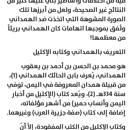
فيه من اختلاقات وأساطير بُني عليها كثير من
النتائج غير الصحيحة، ولعل من أبرزها تلك
الصورة المشوهة التي اتخذت ضد الهمداني
ولُفق بموجبها اتهامات كان الهمداني بريئاً
من معظمها!
التعريف بالهمداني وكتابه الإكليل
هو محمد بن الحسن بن أحمد بن يعقوب
الهمداني، يُعرف بابن الحائك الهمداني (1)،
من قبيلة همدان المعروفة في اليمن، توفي
سنة 334هـ (2)، ويُعد كتاب (الإكليل من أخبار
اليمن وأنساب حمير) من أشهر مؤلفاته،
إضافة إلى كتاب (صفة جزيرة العرب) وغيرهما.
وكتاب الإكليل من الكتب المفقودة، إلاّ أنّ