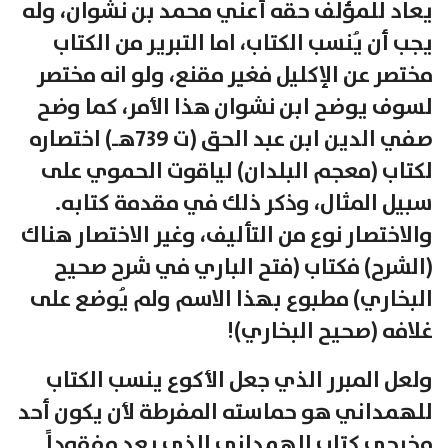
يعاد للمؤلف حقه أعني محمد بن نشوان، وله
يجب أن يُنسب الكتاب، اما التبرير من الكتاب
مختصر عن الإكليل فغير مقنع، ولو انه مختصر
لسوف يوضح ابن نشوان هذا الأمر، كما وضح
صفي الدين ابن عبد الحق (ت 739هـ) اختصاره
لكتاب (معجم البلدان) لياقوت الحموي على
سبيل المثال، وذكر ذلك في مقدمة كتابه.
والاختصار نوع من التأليف، وغير الاختصار هناك
(الشرح) فكتاب (فتح الباري في شرح صحيح
البخاري) مطبوع بهذا الاسم ولم يُوضع على
غلافه (صحيح البخاري)!
ولعل المبرر الذي جعل الأكوع ينسب الكتاب
للهمداني هو حماسته المفرطة لأن يكون أحد
مخرجي كتاب الهمداني الذي يعد مفقوداً