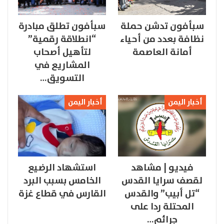
سبأفون تدشن حملة
سبأفون تطلق مبادرة
نظافة بعدد من أحياء
“انطلاقة رقمية”
أمانة العاصمة
لتأهيل أصحاب
المشاريع في
التسويق…
أخبار اليمن
أخبار اليمن
فيديو | مشاهد
استشهاد الرضيع
لقصف سرايا القدس
الخامس بسبب البرد
“تل أبيب” والقدس
القارس في قطاع غزة
المحتلة ردا على
جرائم…