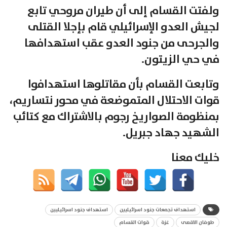
ولفتت القسام إلى أن طيران مروحي تابع
لجيش العدو الإسرائيلي قام بإجلا القتلى
والجرحى من جنود العدو عقب استهدافها
في حي الزيتون.
وتابعت القسام بأن مقاتلوها استهدافوا
قوات الاحتلال المتموضعة في محور نتساريم،
بمنظومة الصواريخ رجوم بالاشتراك مع كتائب
الشهيد جهاد جبريل.
خليك معنا
استهداف تجمعات جنود اسرائيليين
استهداف جنود اسرائيليين
طوفان الاقصى
غزة
قوات القسام