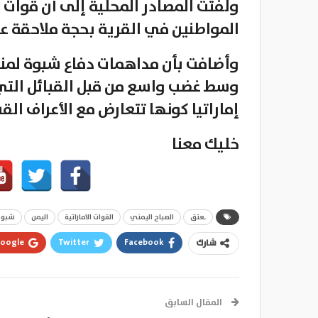
ولفتت المصادر المحلية إلى أن قوات
المواطنين في القرية بحجة ملاحقة عنا
وأضافت بأن مداهمات دفاع شبوة لمناز
وسط غضب واسع من قبل القبائل التي
إماراتيا كونها تتعارض مع الأعراف القب
خليك معنا
ـعتق
الصباح اليمني
القوات الاماراتية
اليمن
شبوة
oogle+
Twitter
Facebook
شارك
المقال السابق