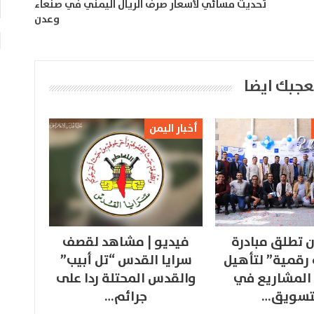
تحديث مسائي لأسعار صرف الريال اليمني في صنعاء
وعدن
عجبك ايضا
أخبار اليمن
 تطلق مبادرة
فيديو | مشاهد لقصف
 رقمية” لتأهيل
سرايا القدس “تل أبيب”
المشاريع في
والقدس المحتلة ردا على
تسويق…
جرائم…