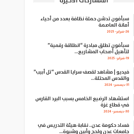
المشاركات الاخيرة
سبأفون تدشن حملة نظافة بعدد من أحياء
أمانة العاصمة
26-فبراير- 2025
سبأفون تطلق مبادرة “انطلاقة رقمية”
لتأهيل أصحاب المشاريع…
19-فبراير- 2025
فيديو | مشاهد لقصف سرايا القدس “تل أبيب”
والقدس المحتلة…
31-ديسمبر- 2024
استشهاد الرضيع الخامس بسبب البرد القارس
في قطاع غزة
30-ديسمبر- 2024
فساد حكومة عدن.. نقابة هيئة التدريس في
جامعات عدن ولحج وأبين وشبوة…