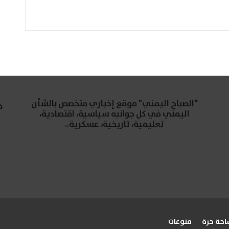
"الصباح اليمني" موقع إخباري متخصص بالشأن
خ
اليمني في كل جوانبه سياسية، اقتصادية،
تعليمية، تاريخية، عسكرية..
حة حرة
منوعات