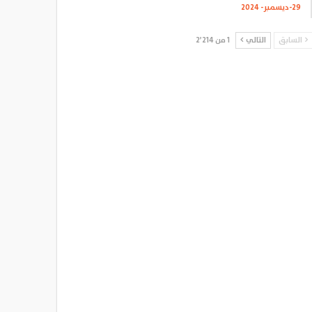
29-ديسمبر- 2024
السابق
التالي
1 من 2٬214