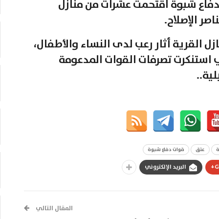
 دفاع شبوة اقتحمت عشرات من منازل
صر الإصلاح.
ل القرية أثار رعب لدى النساء والأطفال،
 استنكرت تصرفات القوات المدعومة
لية..
عتق
قوات دفاع شبوة
G
البريد الإلكتروني
المقال التالي