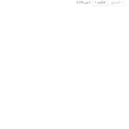
السابق
التالي
1 من 2٬214