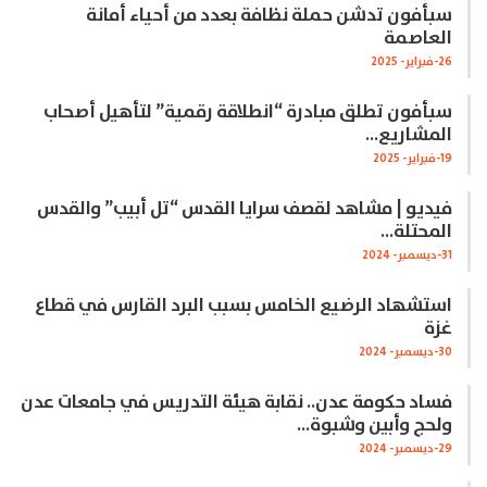
سبأفون تدشن حملة نظافة بعدد من أحياء أمانة
العاصمة
26-فبراير- 2025
سبأفون تطلق مبادرة “انطلاقة رقمية” لتأهيل أصحاب
المشاريع…
19-فبراير- 2025
فيديو | مشاهد لقصف سرايا القدس “تل أبيب” والقدس
المحتلة…
31-ديسمبر- 2024
استشهاد الرضيع الخامس بسبب البرد القارس في قطاع
غزة
30-ديسمبر- 2024
فساد حكومة عدن.. نقابة هيئة التدريس في جامعات عدن
ولحج وأبين وشبوة…
29-ديسمبر- 2024