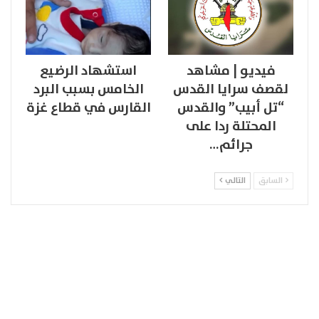
فيديو | مشاهد
استشهاد الرضيع
لقصف سرايا القدس
الخامس بسبب البرد
“تل أبيب” والقدس
القارس في قطاع غزة
المحتلة ردا على
جرائم…
السابق
التالي