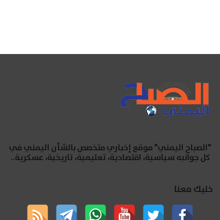
"الصباح اليمني" موقع إخباري متخصص بالشأن اليمني في
كل جوانبه سياسية، اقتصادية، تعليمية، تاريخية، عسكرية..
خليك معنا