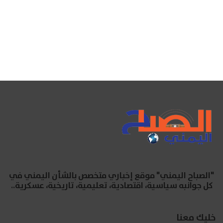
"الصباح اليمني" موقع إخباري متخصص بالشأن اليمني في
كل جوانبه سياسية، اقتصادية، تعليمية، تاريخية، عسكرية..
خليك معنا