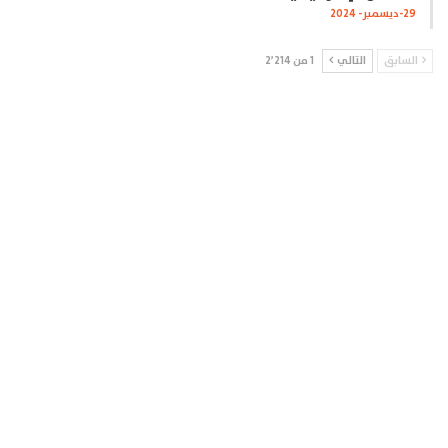
29-ديسمبر- 2024
السابق
التالي
1 من 2٬214