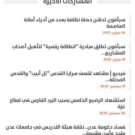
المشاركات الاخيرة
سبأفون تدشن حملة نظافة بعدد من أحياء أمانة
العاصمة
26-فبراير- 2025
سبأفون تطلق مبادرة “انطلاقة رقمية” لتأهيل أصحاب
المشاريع…
19-فبراير- 2025
فيديو | مشاهد لقصف سرايا القدس “تل أبيب” والقدس
المحتلة…
31-ديسمبر- 2024
استشهاد الرضيع الخامس بسبب البرد القارس في قطاع
غزة
30-ديسمبر- 2024
فساد حكومة عدن.. نقابة هيئة التدريس في جامعات عدن
ولحج وأبين وشبوة…