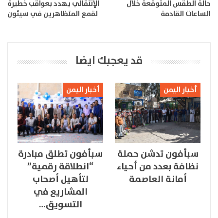
حالة الطقس المتوقعة خلال
الإنتقالي يهدد بعواقب خطيرة
الساعات القادمة
لقمع المتظاهرين في سيئون
قد يعجبك ايضا
أخبار اليمن
أخبار اليمن
سبأفون تدشن حملة
سبأفون تطلق مبادرة
نظافة بعدد من أحياء
“انطلاقة رقمية”
أمانة العاصمة
لتأهيل أصحاب
المشاريع في
التسويق…