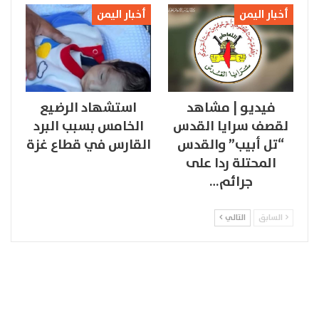
أخبار اليمن
أخبار اليمن
فيديو | مشاهد
استشهاد الرضيع
لقصف سرايا القدس
الخامس بسبب البرد
“تل أبيب” والقدس
القارس في قطاع غزة
المحتلة ردا على
جرائم…
السابق
التالي