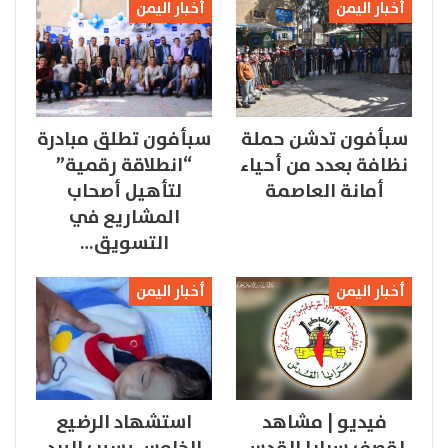
أخبار اليمن
أخبار اليمن
سبأفون تدشن حملة
سبأفون تطلق مبادرة
نظافة بعدد من أحياء
“انطلاقة رقمية”
أمانة العاصمة
لتأهيل أصحاب
المشاريع في
التسويق…
أخبار اليمن
أخبار اليمن
فيديو | مشاهد
استشهاد الرضيع