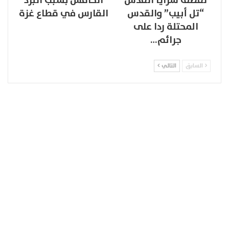
لقصف سرايا القدس
الخامس بسبب البرد
“تل أبيب” والقدس
القارس في قطاع غزة
المحتلة ردا على
جرائم…
السابق
التالي