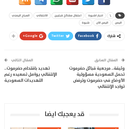
\
اخبار اشبوة
اعتقال مشائخ قبليين
الانتقالي
الصباح اليمني
اليمن
اليمن الان
شبوة
Google+
Twitter
Facebook
شارك
المقال السابق
المقال التالي
وثيقة.. مرجعية قبائل حضرموت
تهديد باقتحام حضرموت..
تحمل السعودية مسؤولية
الإنتقالي يواصل تصعيده رغم
الأوضاع في حضرموت وترفض
التهديدات السعودية
تواجد الإنتقالي
قد يعجبك ايضا