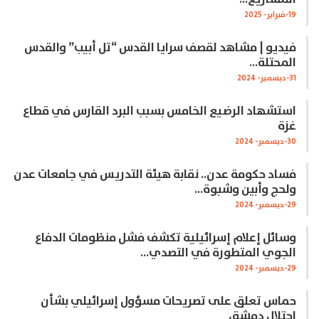
19-فبراير- 2025
فيديو | مشاهد لقصف سرايا القدس “تل أبيب” والقدس
المحتلة…
31-ديسمبر- 2024
استشهاد الرضيع الخامس بسبب البرد القارس في قطاع
غزة
30-ديسمبر- 2024
فساد حكومة عدن.. نقابة هيئة التدريس في جامعات عدن
ولحج وأبين وشبوة…
29-ديسمبر- 2024
وسائل إعلام إسرائيلية تكشف فشل منظومات الدفاع
الجوي المتطورة في التصدي…
29-ديسمبر- 2024
حماس تعلق على تصريحات مسؤول إسرائيلي بشأن
احتلال دمشق