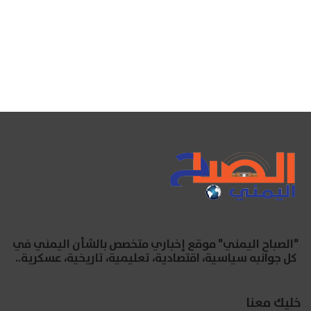
"الصباح اليمني" موقع إخباري متخصص بالشأن اليمني في
كل جوانبه سياسية، اقتصادية، تعليمية، تاريخية، عسكرية..
خليك معنا