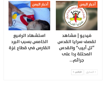
أخبار اليمن
أخبار اليمن
فيديو | مشاهد
استشهاد الرضيع
لقصف سرايا القدس
الخامس بسبب البرد
“تل أبيب” والقدس
القارس في قطاع غزة
المحتلة ردا على
جرائم…
السابق
التالي