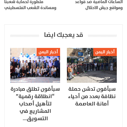
الساعات الماضية ضد قواعد
متطورة لحماية شعبنا
ومواقع جيش الاحتلال
ومساندة الشعب الفلسطيني
قد يعجبك ايضا
أخبار اليمن
أخبار اليمن
سبأفون تدشن حملة
سبأفون تطلق مبادرة
نظافة بعدد من أحياء
“انطلاقة رقمية”
أمانة العاصمة
لتأهيل أصحاب
المشاريع في
التسويق…