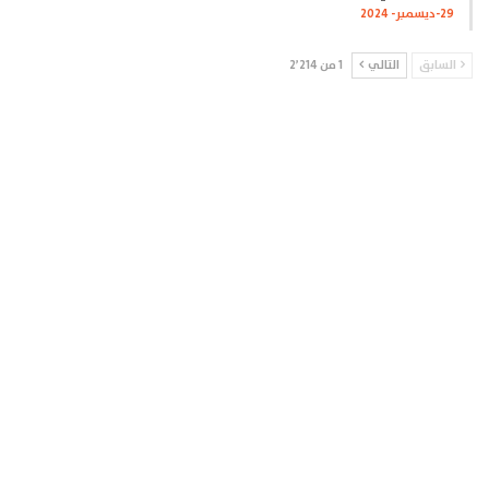
29-ديسمبر- 2024
السابق
التالي
1 من 2٬214