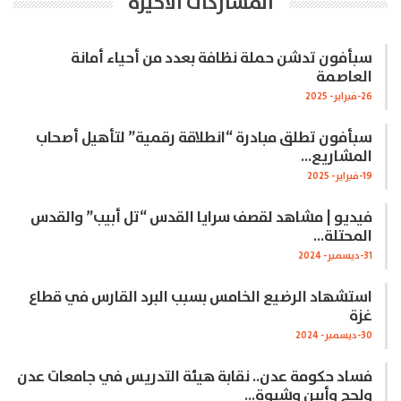
المشاركات الاخيرة
سبأفون تدشن حملة نظافة بعدد من أحياء أمانة
العاصمة
26-فبراير- 2025
سبأفون تطلق مبادرة “انطلاقة رقمية” لتأهيل أصحاب
المشاريع…
19-فبراير- 2025
فيديو | مشاهد لقصف سرايا القدس “تل أبيب” والقدس
المحتلة…
31-ديسمبر- 2024
استشهاد الرضيع الخامس بسبب البرد القارس في قطاع
غزة
30-ديسمبر- 2024
فساد حكومة عدن.. نقابة هيئة التدريس في جامعات عدن
ولحج وأبين وشبوة…