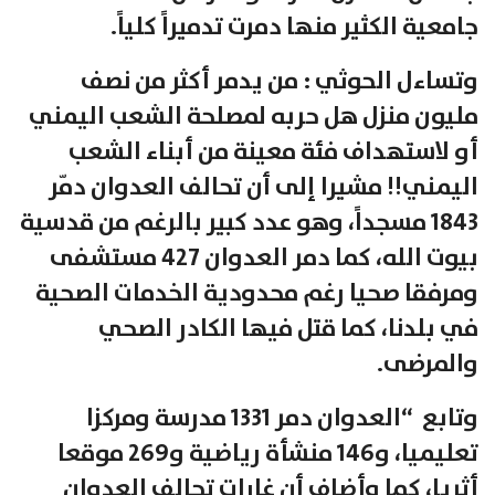
جامعية الكثير منها دمرت تدميراً كلياً.
وتساءل الحوثي : من يدمر أكثر من نصف
مليون منزل هل حربه لمصلحة الشعب اليمني
أو لاستهداف فئة معينة من أبناء الشعب
اليمني!! مشيرا إلى أن تحالف العدوان دمّر
1843 مسجداً، وهو عدد كبير بالرغم من قدسية
بيوت الله، كما دمر العدوان 427 مستشفى
ومرفقا صحيا رغم محدودية الخدمات الصحية
في بلدنا، كما قتل فيها الكادر الصحي
والمرضى.
وتابع “العدوان دمر 1331 مدرسة ومركزا
تعليميا، و146 منشأة رياضية و269 موقعا
أثريا، كما وأضاف أن غارات تحالف العدوان