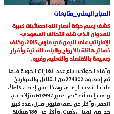
الصباح اليمني_متابعات
كشف زعيم حركة أنصار الله احصائيات كبيرة
للعدوان الذي شنه التحالف السعودي-
الإماراتي على اليمن في مارس 2015، وخلف
خسائر هائلة بالأرواح والبنى التحتية وأضرار
جسيمة بالاقتصاد والتعليم وغيره.
وأفاد الحوثي : بلغ عدد الغارات الجوية فيما
تم إحصاؤه 274302 من القنابل والصواريخ
على الشعب اليمني وهذا ليس إحصاء كاملاً،
ولفت إلى أنه “تم تدمير 613992 منزلا حسب
الحصر، وأكثر من نصف مليون منزل، عدد كبير
جدا من المنازل دُمرت، وأكثر من 186 منشاة