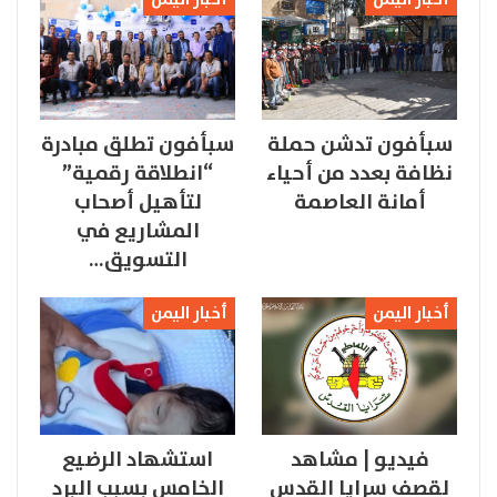
سبأفون تدشن حملة
سبأفون تطلق مبادرة
نظافة بعدد من أحياء
“انطلاقة رقمية”
أمانة العاصمة
لتأهيل أصحاب
المشاريع في
التسويق…
أخبار اليمن
أخبار اليمن
فيديو | مشاهد
استشهاد الرضيع
لقصف سرايا القدس
الخامس بسبب البرد