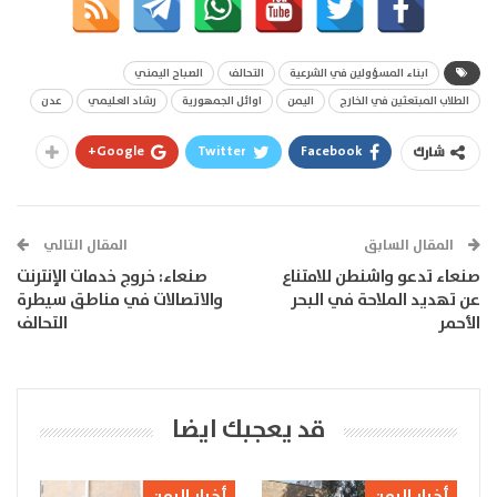
ابناء المسؤولين في الشرعية
التحالف
الصباح اليمني
الطلاب المبتعثين في الخارج
اليمن
اوائل الجمهورية
رشاد العليمي
عدن
Google+
Twitter
Facebook
شارك
المقال السابق
المقال التالي
صنعاء تدعو واشنطن للامتناع
صنعاء: خروج خدمات الإنترنت
عن تهديد الملاحة في البحر
والاتصالات في مناطق سيطرة
الأحمر
التحالف
قد يعجبك ايضا
أخبار اليمن
أخبار اليمن