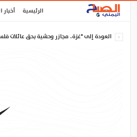
الرئيسية
أخبار ا
العودة إلى "غزة.. مجازر وحشية بحق عائلات فلسطينية راح ضحيتها 66 شه