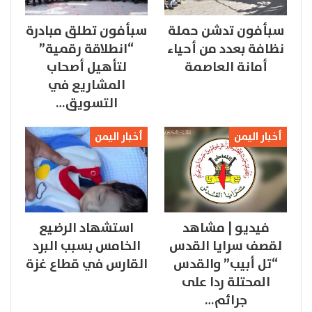
سبأفون تدشن حملة
سبأفون تطلق مبادرة
نظافة بعدد من أحياء
“انطلاقة رقمية”
أمانة العاصمة
لتأهيل أصحاب
المشاريع في
التسويق…
أخبار اليمن
أخبار اليمن
فيديو | مشاهد
استشهاد الرضيع
لقصف سرايا القدس
الخامس بسبب البرد
“تل أبيب” والقدس
القارس في قطاع غزة
المحتلة ردا على
جرائم…