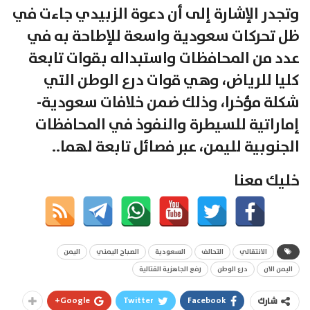
وتجدر الإشارة إلى أن دعوة الزبيدي جاءت في
ظل تحركات سعودية واسعة للإطاحة به في
عدد من المحافظات واستبداله بقوات تابعة
كليا للرياض، وهي قوات درع الوطن التي
شكلة مؤخرا، وذلك ضمن خلافات سعودية-
إماراتية للسيطرة والنفوذ في المحافظات
الجنوبية لليمن، عبر فصائل تابعة لهما..
خليك معنا
الانتقالي
التحالف
السعودية
الصباح اليمني
اليمن
اليمن الان
درع الوطن
رفع الجاهزية القتالية
Google+
Twitter
Facebook
شارك