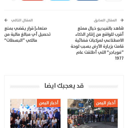
المقال السابق
المقال التالي
شاهد بالفيديو خيال ممتع
صنعاء| قرار يقضي بمنع
أقرب للواقع من إنتاج الذكاء
تحصيل أي مبالغ مالية من
الاصطناعي لمركبات فضائية
مالكي “البسطات”
قامت بزيارة الأرض بسبب لوحة
“فوياجر” التي أطلقت عام
1977
قد يعجبك ايضا
أخبار اليمن
أخبار اليمن