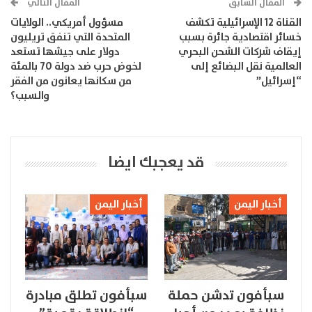
المقال السابق
المقال التالي
القناة 12 الإسرائيلية تكشف
مسؤول أمريكي.. الولايات
خسائر اقتصادية جائرة بسبب
المتحدة التي تنفق تريليون
إيقاف شركات الشحن البحري
دولار على جيشها تستعد
العالمية نقل البضائع إلى
لخوض حرب ضد دولة 70 بالمئة
“إسرائيل”
من سكانها يعانون من الفقر
والسبب؟
قد يعجبك ايضا
أخبار اليمن
أخبار اليمن
سبأفون تدشن حملة
سبأفون تطلق مبادرة