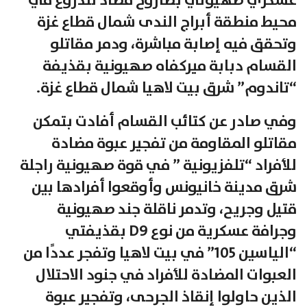
عسكري صهيوني بصاروخ مضاد للدروع في
محيط منطقة أبراج الندى شمال قطاع غزة
وتحقق فيه إصابة مباشرة، ودمر مقاتلو
القسام دبابة ميركفاه صهيونية بقذيفة
“تاندوم” شرق بيت لاهيا شمال قطاع غزة.
وفي صادر عن كتائب القسام أفادت بتمكن
مقاتلو المقاومة من تفجير عبوة مضادة
للأفراد “تلفزيونية ” في قوة صهيونية راجلة
شرق مدينة خانيونس وأوقعوا أفرادها بين
قتيل وجريح، وتدمر ناقلة جند صهيونية
وجرافة عسكرية من نوع D9 بقذيفتي
“الياسين 105” في بيت لاهيا وتفجر عددًا من
العبوات المضادة للأفراد في جنود الاحتلال
الذين حاولوا إنقاذ الجرحى، وتفجير عبوة