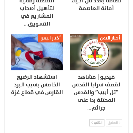
نظافة بعدد من أحياء
“انطلاقة رقمية”
أمانة العاصمة
لتأهيل أصحاب
المشاريع في
التسويق…
أخبار اليمن
أخبار اليمن
فيديو | مشاهد
استشهاد الرضيع
لقصف سرايا القدس
الخامس بسبب البرد
“تل أبيب” والقدس
القارس في قطاع غزة
المحتلة ردا على
جرائم…
السابق
التالي