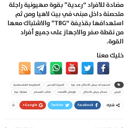
مضادة للأفراد “رعدية” بقوة صهيونية راجلة
متحصنة داخل مبنى في بيت لاهيا ومن ثم
استهدافها بقذيفة “TBG” والاشتباك معها
من نقطة صفر والاجهاز على جميع أفراد
القوة.
خليك معنا
استهداف جيش الاحتلال في غزة
السرايا القدس
المقاومة الفلسطينية
اليمن
خسائر جيش الاحتلال
طوفان الأقصى
كتائب القسام
معارك غزة
Google+
Twitter
Facebook
شارك