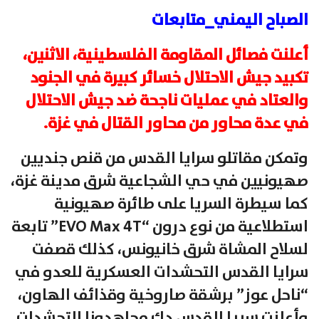
الصباح اليمني_متابعات
أعلنت فصائل المقاومة الفلسطينية، الاثنين،
تكبيد جيش الاحتلال خسائر كبيرة في الجنود
والعتاد في عمليات ناجحة ضد جيش الاحتلال
في عدة محاور من محاور القتال في غزة.
وتمكن مقاتلو سرايا القدس من قنص جنديين
صهيونيين في حي الشجاعية شرق مدينة غزة،
كما سيطرة السريا على طائرة صهيونية
استطلاعية من نوع درون “EVO Max 4T” تابعة
لسلاح المشاة شرق خانيونس، كذلك قصفت
سرايا القدس التحشدات العسكرية للعدو في
“ناحل عوز” برشقة صاروخية وقذائف الهاون،
وأعلنت سريا القدس دك مجاهدونا التحشدات