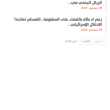
الريال اليمني في…
29-ديسمبر- 2024
رغم ادعائه بالقضاء على المقاومة.. القسام تفاجئ
الاحتلال الإسرائيلي…
29-ديسمبر- 2024
السابق
التالي
1 من 2٬214