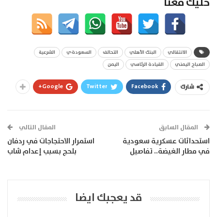
خليك معنا
الانتقالي
البنك الأهلي
التحالف
السعودةي
الشرعية
الصباح اليمني
القيادة الرئاسي
اليمن
Google+
Twitter
Facebook
شارك
المقال السابق
المقال التالي
استحداثات عسكرية سعودية
استمرار الاحتجاجات في ردفان
في مطار الغيضة.. تفاصيل
بلحج بسبب إعدام شاب
قد يعجبك ايضا