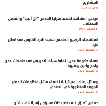
المشاريع…
19-فبراير- 2025
فيديو | مشاهد لقصف سرايا القدس “تل أبيب” والقدس
المحتلة…
31-ديسمبر- 2024
استشهاد الرضيع الخامس بسبب البرد القارس في قطاع
غزة
30-ديسمبر- 2024
فساد حكومة عدن.. نقابة هيئة التدريس في جامعات عدن
ولحج وأبين وشبوة…
29-ديسمبر- 2024
وسائل إعلام إسرائيلية تكشف فشل منظومات الدفاع
الجوي المتطورة في التصدي…
29-ديسمبر- 2024
حماس تعلق على تصريحات مسؤول إسرائيلي بشأن