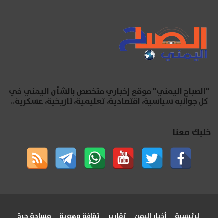
"الصباح اليمني" موقع إخباري متخصص بالشأن اليمني في
كل جوانبه سياسية، اقتصادية، تعليمية، تاريخية، عسكرية..
خليك معنا
الرئيسية
أخبار اليمن
تقارير
ثقافة وهوية
مساحة حرة