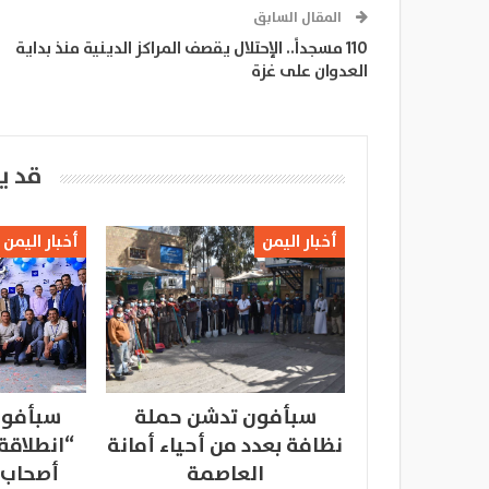
المقال السابق
110 مسجداً.. الإحتلال يقصف المراكز الدينية منذ بداية
العدوان على غزة
قد ي
أخبار اليمن
أخبار اليمن
سبأفون تدشن حملة
سبأفون
نظافة بعدد من أحياء أمانة
“انطلاقة
العاصمة
أصحاب 