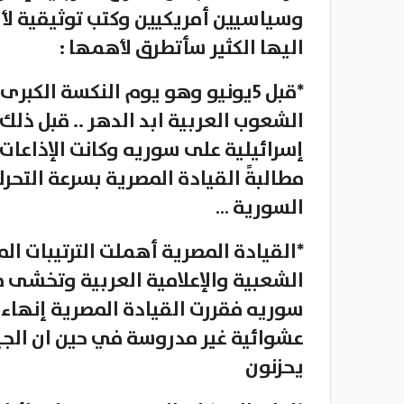
اليها الكثير سأتطرق لأهمها :
*قبل 5يونيو وهو يوم النكسة الك
الشعوب العربية ابد الدهر .. قبل ذل
إسرائيلية على سوريه وكانت الإذاعات 
مطالبةً القيادة المصرية بسرعة التحرك
السورية …
*القيادة المصرية أهملت الترتيبات ال
الشعبية والإعلامية العربية وتخشى من 
سوريه فقررت القيادة المصرية إنهاء 
عشوائية غير مدروسة في حين ان الجي
يحزنون