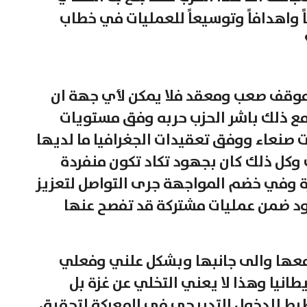
 واهدافاً وتوسيعاً للعمليات في خطاب
أمام موقف صعب ومعقد فلا يمكن لأي جهة ان
ع ذلك باشر الحزب حربه وفق مستويات
 صنعاء ووفق تعقيدات الجغرافيا ما لديها
 وكل ذلك كان بجهود تكاد تكون منفردة
ة وفي خضم المواجهة جرى التواصل لتعزيز
ود ضمن عمليات مشتركة قد تفصح عنها
ل معها والى جانبها وبشكل علني وفعلي
يطانيا وهذا لا يعني التخلي عن غزة بل
خطيط للدخول التدريجي في المعركة لتحقيق