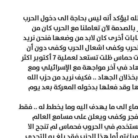
له ليؤكد أنه ليس بحاجة الى دخول الحرب
 بالصدمة لأن تعاملنا مع الحرب كان من
ات أخرى كان لابد من وضعها فنحن نريد
الحرب وكفى اشعال الحرب وكفى دون أن
نسأل عن مستوى استعداداته .. اليست حماس ظلت تستعد لعملية 7 أكتوبر اكثر
هاد في آخر مواجهة مع الإسرائيلي ومع
ذلان الجهاد .. فكيف نريد من حزب الله
ا وقد فعلها بدخوله المعركة بعد يوم
ماع الى ما يهدف اليه وما يخطط له .. فقط
فجر وكفى ويعلن على مسامع العالم
 يستخدم في الحروب فحماس لم تنجح الا
باغته أما هذا الحزب فقد بلغ به التحدي