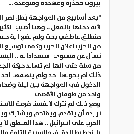
بيروت محذرة ومهددة ومتوعدة …
*بعد أسابيع من المواجهة يُطل نصر ال
لأنه دخلها بالفعل .. وهنا أصيب الكثير
منطلق عاطفي بحت ولم نضع اية حساب
من الحزب اعلان الحرب وكفى توسيع 
من سنة حتى انها لم تساند حركة الج
ذلك لم يخونها احد ولم يتهمها احد بخ
الدخول في المواجهة بين ليلة وضحاه
واحد من طوفان الأقصى
ومع ذلك لم نترك لأنفسنا فرصة للاست
نريده أن يتقدم ويقتحم ويشتبك وي
الحرب على اسرائيل .. هذا المنطق لا
بالتخطيط الدقيق والسرية التامة والم