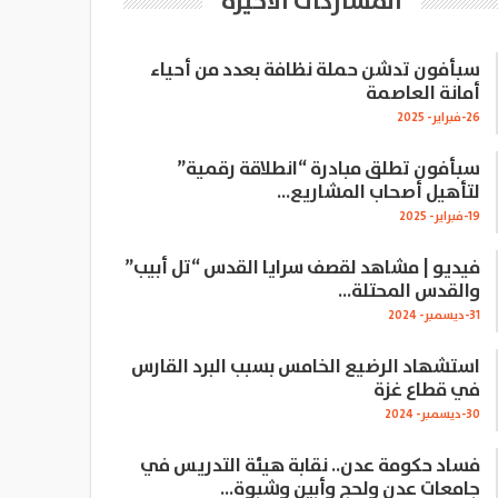
المشاركات الاخيرة
سبأفون تدشن حملة نظافة بعدد من أحياء
أمانة العاصمة
26-فبراير- 2025
سبأفون تطلق مبادرة “انطلاقة رقمية”
لتأهيل أصحاب المشاريع…
19-فبراير- 2025
فيديو | مشاهد لقصف سرايا القدس “تل أبيب”
والقدس المحتلة…
31-ديسمبر- 2024
استشهاد الرضيع الخامس بسبب البرد القارس
في قطاع غزة
30-ديسمبر- 2024
فساد حكومة عدن.. نقابة هيئة التدريس في
جامعات عدن ولحج وأبين وشبوة…