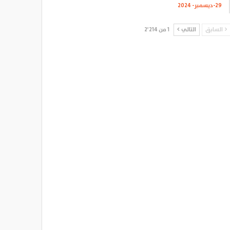
29-ديسمبر- 2024
السابق
التالي
1 من 2٬214