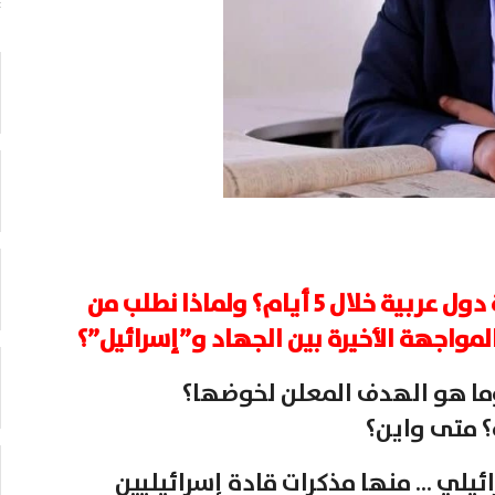
كيف تمكنت “إسرائيل” من هزيمة عدة دول عربية خلال 5 أيام؟ ولماذا نطلب من
لمواجهة الأخيرة بين الجهاد و”إسرائيل”؟
وما هو الهدف المعلن لخوضها؟
؟ متى واين؟
ائيلي … منها مذكرات قادة إسرائيليين