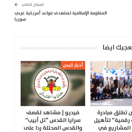
المقال التالي
المقاومة الإسلامية تستهدف قواعد أمريكية غربي
سوريا
عجبك ايضا
أخبار اليمن
 تطلق مبادرة
فيديو | مشاهد لقصف
 رقمية” لتأهيل
سرايا القدس “تل أبيب”
المشاريع في
والقدس المحتلة ردا على