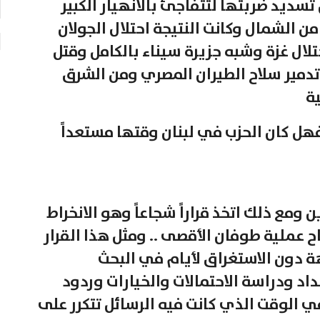
تسديد ضربتها لتتفاجئ بالانهيار الكبير
 الشمال وكانت النتيجة احتلال الجولان
لال غزة وشبه جزيرة سيناء بالكامل وقتل
وتدمير سلاح الطيران المصري ومن الشرق
ة
بر البطولية فهل كان الحزب في لبنان وقتها مستعداً
ن ومع ذلك اتخذ قراراً شجاعاً وهو الانخراط
 فقط من نجاح عملية طوفان الأقصى .. ومثل هذا القرار
ة دون الاستغراق لأيام في البحث
اد ودراسة الاحتمالات والخيارات وردود
 في الوقت الذي كانت فيه الرسائل تتكرر على