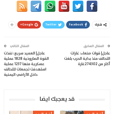
Google+
Twitter
Facebook
شارك
المقال السابق
المقال التالي
عاجل| قوات صنعاء: غارات
عاجل| العميد سريع: نفذت
التحالف منذ بداية الحرب بلغت
القوة الصاروخية 1828 عملية
أكثر من 274302غارة
عسكرية منها 1237 عملية
استهدفت تجمعات للتحالف
داخل الأراضي اليمنية
قد يعجبك ايضا