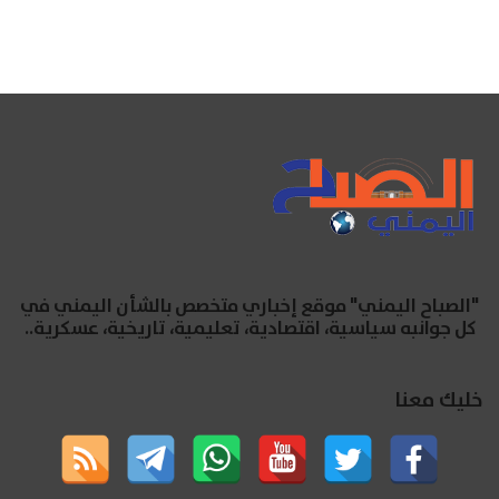
"الصباح اليمني" موقع إخباري متخصص بالشأن اليمني في
كل جوانبه سياسية، اقتصادية، تعليمية، تاريخية، عسكرية..
خليك معنا