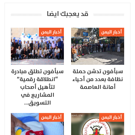
قد يعجبك ايضا
أخبار اليمن
أخبار اليمن
سبأفون تدشن حملة
سبأفون تطلق مبادرة
نظافة بعدد من أحياء
“انطلاقة رقمية”
أمانة العاصمة
لتأهيل أصحاب
المشاريع في
التسويق…
أخبار اليمن
أخبار اليمن