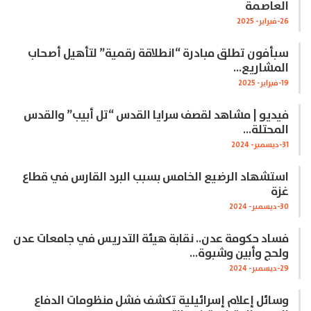
العاصمة
26-فبراير- 2025
سبأفون تطلق مبادرة “انطلاقة رقمية” لتأهيل أصحاب
المشاريع…
19-فبراير- 2025
فيديو | مشاهد لقصف سرايا القدس “تل أبيب” والقدس
المحتلة…
31-ديسمبر- 2024
استشهاد الرضيع الخامس بسبب البرد القارس في قطاع
غزة
30-ديسمبر- 2024
فساد حكومة عدن.. نقابة هيئة التدريس في جامعات عدن
ولحج وأبين وشبوة…
29-ديسمبر- 2024
وسائل إعلام إسرائيلية تكشف فشل منظومات الدفاع