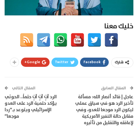
خليك معنا
Google+
Twitter
Facebook
شارك
المقال السابق
المقال التالي
عاجل | قائد أنصار الله: مسألة
الرد آتٍ آتٍ آتٍ حتماً.. الحوثي
تأخير الرد هو في سياق عملي
يؤكد حتمية الرد على العدو
ليكون الرد موجعا للعدو، وفي
الإسرائيلي ويتوعد بـ”ردا
مقابل حالة النفير الأمريكية
موجعا”
لإعاقته والتقليل من تأثيره