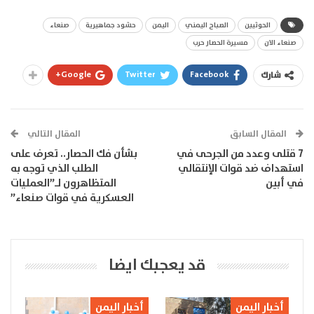
الحوثيين
الصباح اليمني
اليمن
حشود جماهيرية
صنعاء
صنعاء الان
مسيرة الحصار حرب
Google+
Twitter
Facebook
شارك
المقال السابق
المقال التالي
7 قتلى وعدد من الجرحى في
بشأن فك الحصار.. تعرف على
استهداف ضد قوات الإنتقالي
الطلب الذي توجه به
في أبين
المتظاهرون لـ”العمليات
العسكرية في قوات صنعاء”
قد يعجبك ايضا
أخبار اليمن
أخبار اليمن