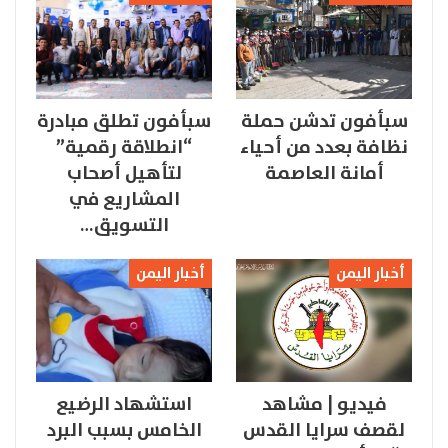
سبأفون تدشن حملة
سبأفون تطلق مبادرة
نظافة بعدد من أحياء
“انطلاقة رقمية”
أمانة العاصمة
لتأهيل أصحاب
المشاريع في
التسويق…
أخبار اليمن
أخبار اليمن
فيديو | مشاهد
استشهاد الرضيع
لقصف سرايا القدس
الخامس بسبب البرد