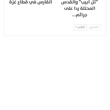
“تل أبيب” والقدس
القارس في قطاع غزة
المحتلة ردا على
جرائم…
السابق
التالي