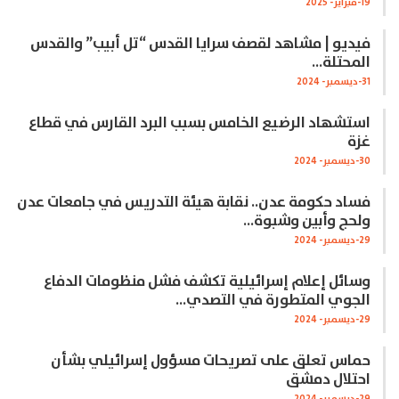
19-فبراير- 2025
فيديو | مشاهد لقصف سرايا القدس “تل أبيب” والقدس
المحتلة…
31-ديسمبر- 2024
استشهاد الرضيع الخامس بسبب البرد القارس في قطاع
غزة
30-ديسمبر- 2024
فساد حكومة عدن.. نقابة هيئة التدريس في جامعات عدن
ولحج وأبين وشبوة…
29-ديسمبر- 2024
وسائل إعلام إسرائيلية تكشف فشل منظومات الدفاع
الجوي المتطورة في التصدي…
29-ديسمبر- 2024
حماس تعلق على تصريحات مسؤول إسرائيلي بشأن
احتلال دمشق