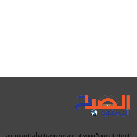
"الصباح اليمني" موقع إخباري متخصص بالشأن اليمني في