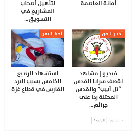
أمانة العاصمة
لتأهيل أصحاب
المشاريع في
التسويق…
أخبار اليمن
أخبار اليمن
فيديو | مشاهد
استشهاد الرضيع
لقصف سرايا القدس
الخامس بسبب البرد
“تل أبيب” والقدس
القارس في قطاع غزة
المحتلة ردا على
جرائم…
السابق
التالي