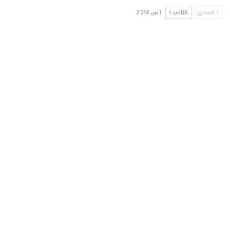
السابق
التالي
1 من 2٬214