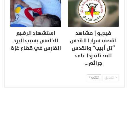
فيديو | مشاهد
استشهاد الرضيع
لقصف سرايا القدس
الخامس بسبب البرد
“تل أبيب” والقدس
القارس في قطاع غزة
المحتلة ردا على
جرائم…
السابق
التالي