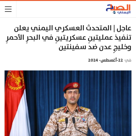
عاجل | المتحدث العسكري اليمني يعلن
تنفيذ عمليتينِ عسكريتينِ في البحرِ الأحمرِ
وخليجِ عدن ضد سفينتين
في
22-أغسطس- 2024