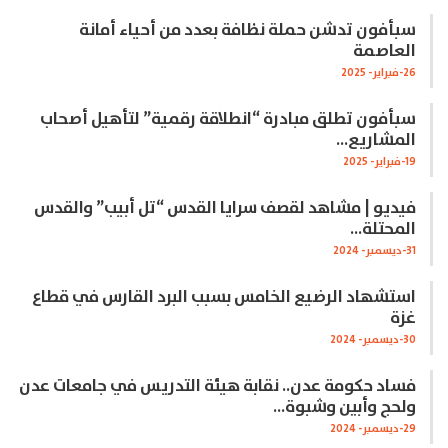
سبأفون تدشن حملة نظافة بعدد من أحياء أمانة
العاصمة
26-فبراير- 2025
سبأفون تطلق مبادرة “انطلاقة رقمية” لتأهيل أصحاب
المشاريع…
19-فبراير- 2025
فيديو | مشاهد لقصف سرايا القدس “تل أبيب” والقدس
المحتلة…
31-ديسمبر- 2024
استشهاد الرضيع الخامس بسبب البرد القارس في قطاع
غزة
30-ديسمبر- 2024
فساد حكومة عدن.. نقابة هيئة التدريس في جامعات عدن
ولحج وأبين وشبوة…
29-ديسمبر- 2024