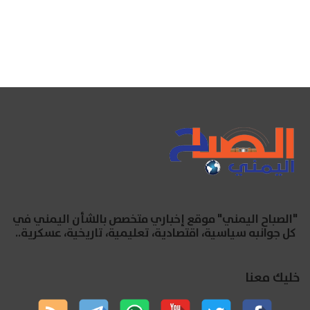
"الصباح اليمني" موقع إخباري متخصص بالشأن اليمني في
كل جوانبه سياسية، اقتصادية، تعليمية، تاريخية، عسكرية..
خليك معنا