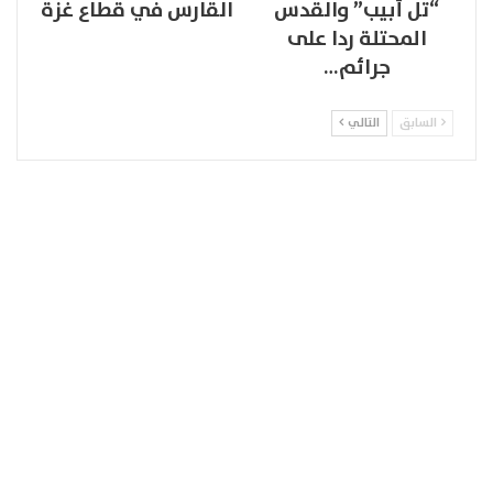
“تل أبيب” والقدس
القارس في قطاع غزة
المحتلة ردا على
جرائم…
السابق
التالي