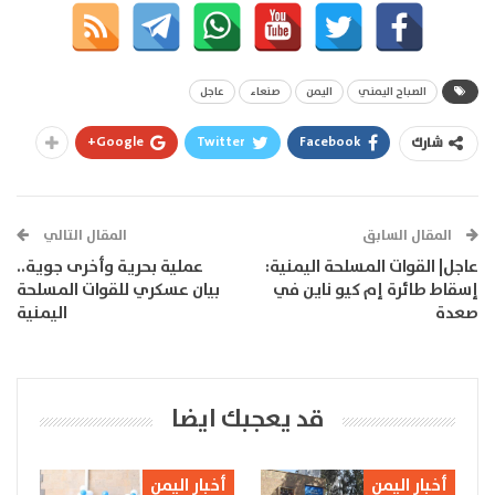
الصباح اليمني
اليمن
صنعاء
عاجل
Google+
Twitter
Facebook
شارك
المقال السابق
المقال التالي
عاجل| القوات المسلحة اليمنية:
عملية بحرية وأخرى جوية..
إسقاط طائرة إم كيو ناين في
بيان عسكري للقوات المسلحة
صعدة
اليمنية
قد يعجبك ايضا
أخبار اليمن
أخبار اليمن