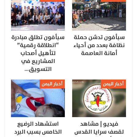
سبأفون تدشن حملة
سبأفون تطلق مبادرة
نظافة بعدد من أحياء
“انطلاقة رقمية”
أمانة العاصمة
لتأهيل أصحاب
المشاريع في
التسويق…
أخبار اليمن
أخبار اليمن
فيديو | مشاهد
استشهاد الرضيع
لقصف سرايا القدس
الخامس بسبب البرد