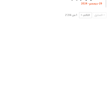
29-ديسمبر- 2024
السابق
التالي
1 من 2٬214