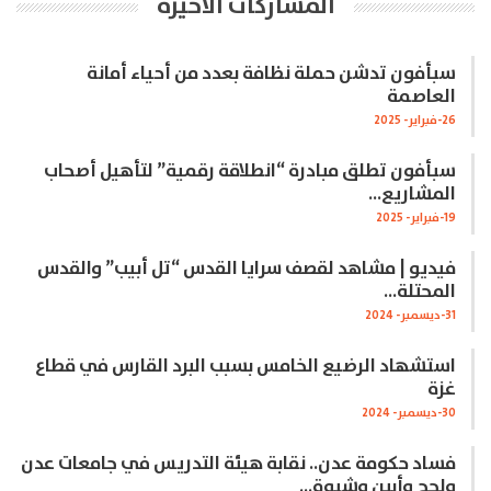
المشاركات الاخيرة
سبأفون تدشن حملة نظافة بعدد من أحياء أمانة
العاصمة
26-فبراير- 2025
سبأفون تطلق مبادرة “انطلاقة رقمية” لتأهيل أصحاب
المشاريع…
19-فبراير- 2025
فيديو | مشاهد لقصف سرايا القدس “تل أبيب” والقدس
المحتلة…
31-ديسمبر- 2024
استشهاد الرضيع الخامس بسبب البرد القارس في قطاع
غزة
30-ديسمبر- 2024
فساد حكومة عدن.. نقابة هيئة التدريس في جامعات عدن
ولحج وأبين وشبوة…