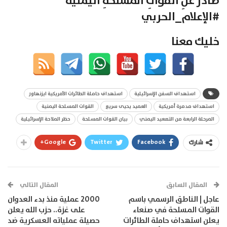
صادرٌ عنِ القواتِ المسلحةِ اليمنية
#الإعلام_الحربي
خليك معنا
استهداف السفن الإسرائيلية
استهداف حاملة الطائرات الأمريكية ايزنهاور
استهداف مدمرة أمريكية
العميد يحيى سريع
القوات المسلحة اليمنية
المرحلة الرابعة من التصعيد اليمني
بيان القوات المسلحة
حظر الملاحة الإسرائيلية
Google+
Twitter
Facebook
شارك
المقال السابق
المقال التالي
عاجل | الناطق الرسمي باسم
2000 عملية منذ بدء العدوان
القوات المسلحة في صنعاء
على غزة.. حزب الله يعلن
يعلن استهداف حاملة الطائرات
حصيلة عملياته العسكرية ضد