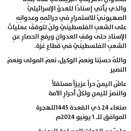
والذي يأتي إسنادًا للعدوِّ الإسرائيليِّ
الصهيونيِّ للاستمرارِ في جرائمِهِ وعدوانِهِ
على الشعبِ الفلسطينيِّ ولنْ تتوقفَ عملياتُ
الإسنادِ حتى وقفِ العدوانِ ورفعِ الحصارِ عنِ
الشعبِ الفلسطينيِّ في قطاعِ غزة.
واللهُ حسبُنا ونعمَ الوكيل، نعمَ المولى ونعمَ
النصير
عاشَ اليمنُ حراً عزيزاً مستقلاً
والنصرُ لليمنِ ولكلِّ أحرارِ الأمة
صنعاء 24 ذي القعدة 1445للهجرة
الموافق للـ 1 يونيو 2024م