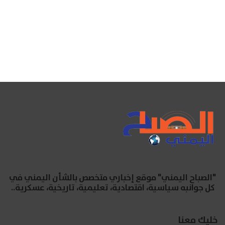
"الصباح اليمني" موقع إخباري متخصص بالشأن اليمني في
كل جوانبه سياسية، اقتصادية، تعليمية، تاريخية، عسكرية..
خليك معنا