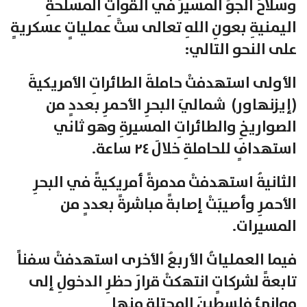
وسلاحُ الجوِّ المسيرُ في القواتِ المسلحةِ
اليمنيةِ بعونِ اللهِ تعالى ستَّ عملياتٍ عسكريةٍ
على النحو التالي:
الأولى استهدفتْ حاملةَ الطائراتِ الأمريكيةَ
(إيزنهاور) شماليَ البحرِ الأحمرِ بعددٍ من
الصواريخِ والطائراتِ المسيرةِ وهو ثاني
استهدافٍ للحاملةِ خلالَ ٢٤ ساعة.
الثانيةُ استهدفتْ مدمرةً أمريكيةً في البحرِ
الأحمرِ وأصيبَتْ إصابةً مباشرةً بعددٍ من
المسيرات.
فيما العملياتُ الأربعُ الأخرى استهدفتْ سفناً
تابعةً لشركاتٍ انتهكتْ قرارَ حظرِ الدخولِ إلى
موانئِ فلسطينَ المحتلةِ منها