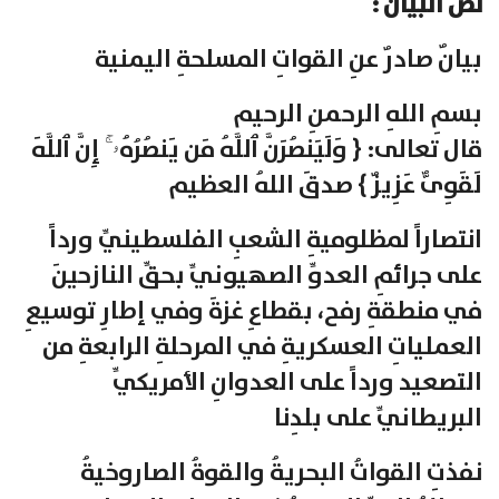
نص البيان :
بيانٌ صادرٌ عنِ القواتِ المسلحةِ اليمنية
بسمِ اللهِ الرحمنِ الرحيم
قال تعالى: { وَلَیَنصُرَنَّ ٱللَّهُ مَن یَنصُرُهُۥۤۚ إِنَّ ٱللَّهَ
لَقَوِیٌّ عَزِیزٌ } صدقَ اللهُ العظيم
انتصاراً لمظلوميةِ الشعبِ الفلسطينيِّ ورداً
على جرائمِ العدوِّ الصهيونيِّ بحقِّ النازحينَ
في منطقةِ رفح، بقطاعِ غزةَ وفي إطارِ توسيعِ
العملياتِ العسكريةِ في المرحلةِ الرابعةِ من
التصعيد ورداً على العدوانِ الأمريكيِّ
البريطانيِّ على بلدِنا
نفذتِ القواتُ البحريةُ والقوةُ الصاروخيةُ