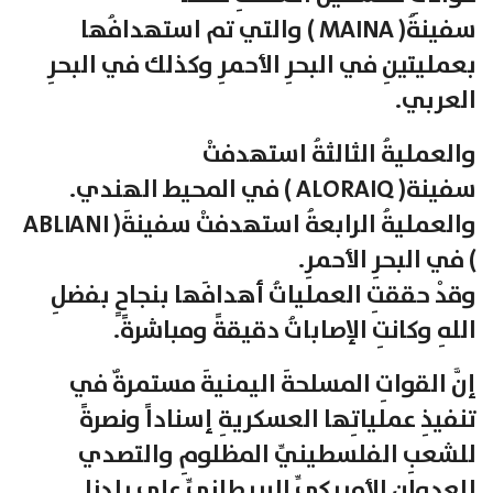
سفينةُ( MAINA ) والتي تم استهدافُها
بعمليتينِ في البحرِ الأحمرِ وكذلك في البحرِ
العربي.
والعمليةُ الثالثةُ استهدفتْ
سفينة( ALORAIQ ) في المحيط الهندي.
والعمليةُ الرابعةُ استهدفتْ سفينةَ( ABLIANI
) في البحرِ الأحمرِ.
وقدْ حققتِ العملياتُ أهدافَها بنجاحٍ بفضلِ
اللهِ وكانتِ الإصاباتُ دقيقةً ومباشرةً.
إنَّ القواتِ المسلحةَ اليمنيةَ مستمرةٌ في
تنفيذِ عملياتِها العسكريةِ إسناداً ونصرةً
للشعبِ الفلسطينيِّ المظلومِ والتصدي
للعدوانِ الأمريكيِّ البريطانيِّ على بلدِنا