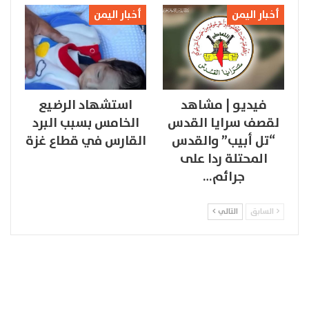
أخبار اليمن
أخبار اليمن
فيديو | مشاهد
استشهاد الرضيع
لقصف سرايا القدس
الخامس بسبب البرد
“تل أبيب” والقدس
القارس في قطاع غزة
المحتلة ردا على
جرائم…
السابق
التالي