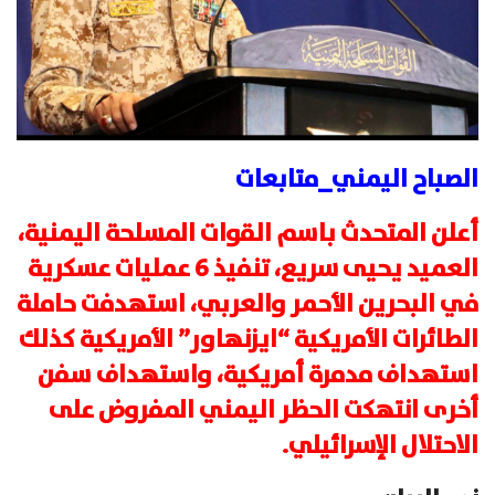
الصباح اليمني_متابعات
أعلن المتحدث باسم القوات المسلحة اليمنية،
العميد يحيى سريع، تنفيذ 6 عمليات عسكرية
في البحرين الأحمر والعربي، استهدفت حاملة
الطائرات الأمريكية “ايزنهاور” الأمريكية كذلك
استهداف مدمرة أمريكية، واستهداف سفن
أخرى انتهكت الحظر اليمني المفروض على
الاحتلال الإسرائيلي.