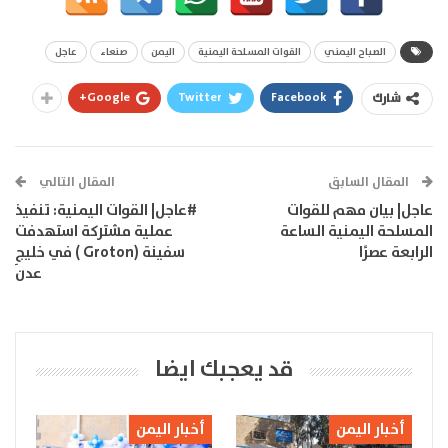
الصباح اليمني
القوات المسلحة اليمنية
اليمن
صنعاء
عاجل
Google+
Twitter
Facebook
شارك
المقال السابق
المقال التالي
عاجل| بيان مهم للقوات
#عاجل| القوات اليمنية: تنفيذ
المسلحة اليمنية الساعة
عملية مشتركة استهدفت
الرابعة عصرًا
سفينة (Groton ) في خليجِ
عدن
قد يعجبك ايضا
أخبار اليمن
أخبار اليمن