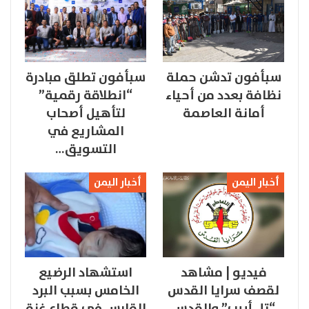
سبأفون تدشن حملة
سبأفون تطلق مبادرة
نظافة بعدد من أحياء
“انطلاقة رقمية”
أمانة العاصمة
لتأهيل أصحاب
المشاريع في
التسويق…
أخبار اليمن
أخبار اليمن
فيديو | مشاهد
استشهاد الرضيع
لقصف سرايا القدس
الخامس بسبب البرد
“تل أبيب” والقدس
القارس في قطاع غزة