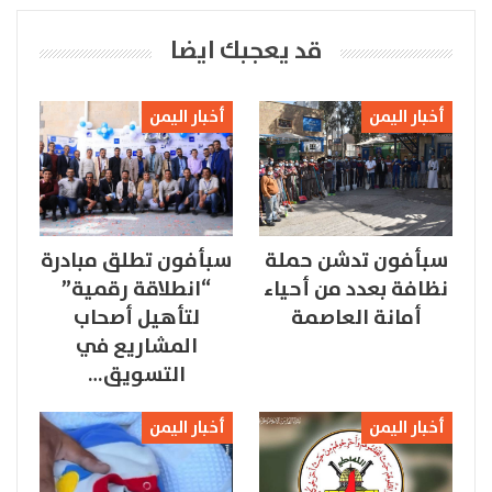
قد يعجبك ايضا
أخبار اليمن
أخبار اليمن
سبأفون تدشن حملة
سبأفون تطلق مبادرة
نظافة بعدد من أحياء
“انطلاقة رقمية”
أمانة العاصمة
لتأهيل أصحاب
المشاريع في
التسويق…
أخبار اليمن
أخبار اليمن