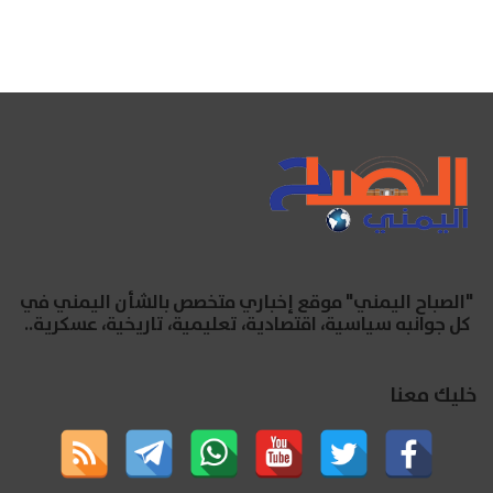
"الصباح اليمني" موقع إخباري متخصص بالشأن اليمني في
كل جوانبه سياسية، اقتصادية، تعليمية، تاريخية، عسكرية..
خليك معنا