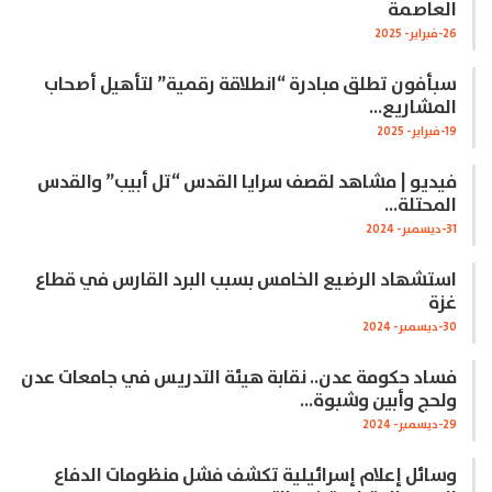
العاصمة
26-فبراير- 2025
سبأفون تطلق مبادرة “انطلاقة رقمية” لتأهيل أصحاب
المشاريع…
19-فبراير- 2025
فيديو | مشاهد لقصف سرايا القدس “تل أبيب” والقدس
المحتلة…
31-ديسمبر- 2024
استشهاد الرضيع الخامس بسبب البرد القارس في قطاع
غزة
30-ديسمبر- 2024
فساد حكومة عدن.. نقابة هيئة التدريس في جامعات عدن
ولحج وأبين وشبوة…
29-ديسمبر- 2024
وسائل إعلام إسرائيلية تكشف فشل منظومات الدفاع