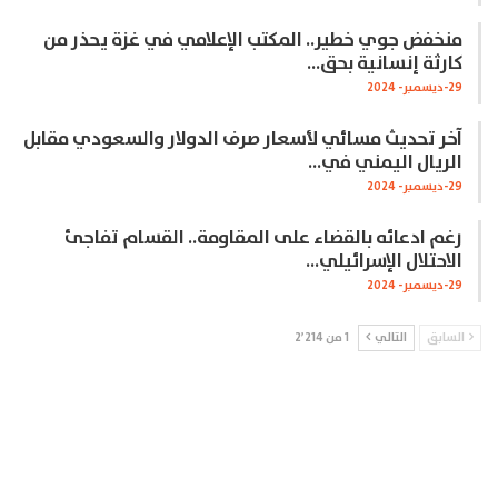
منخفض جوي خطير.. المكتب الإعلامي في غزة يحذر من
كارثة إنسانية بحق…
29-ديسمبر- 2024
آخر تحديث مسائي لأسعار صرف الدولار والسعودي مقابل
الريال اليمني في…
29-ديسمبر- 2024
رغم ادعائه بالقضاء على المقاومة.. القسام تفاجئ
الاحتلال الإسرائيلي…
29-ديسمبر- 2024
السابق
التالي
1 من 2٬214