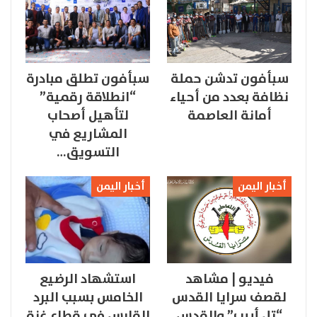
سبأفون تدشن حملة
سبأفون تطلق مبادرة
نظافة بعدد من أحياء
“انطلاقة رقمية”
أمانة العاصمة
لتأهيل أصحاب
المشاريع في
التسويق…
أخبار اليمن
أخبار اليمن
فيديو | مشاهد
استشهاد الرضيع
لقصف سرايا القدس
الخامس بسبب البرد
“تل أبيب” والقدس
القارس في قطاع غزة