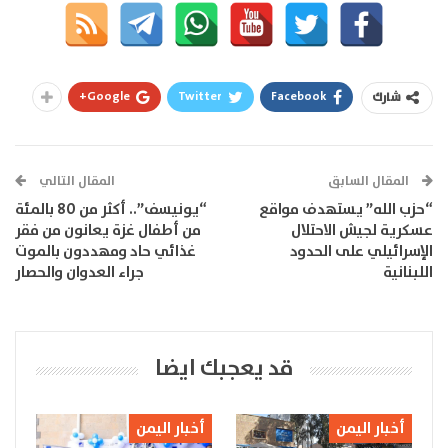
Google+
Twitter
Facebook
شارك
المقال السابق
المقال التالي
“حزب الله” يستهدف مواقع
“يونيسف”.. أكثر من 80 بالمئة
عسكرية لجيش الاحتلال
من أطفال غزة يعانون من فقر
الإسرائيلي على الحدود
غذائي حاد ومهددون بالموت
اللبنانية
جراء العدوان والحصار
قد يعجبك ايضا
أخبار اليمن
أخبار اليمن