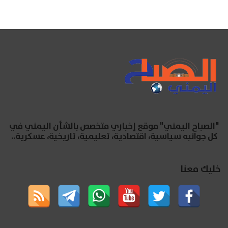
"الصباح اليمني" موقع إخباري متخصص بالشأن اليمني في
كل جوانبه سياسية، اقتصادية، تعليمية، تاريخية، عسكرية..
خليك معنا