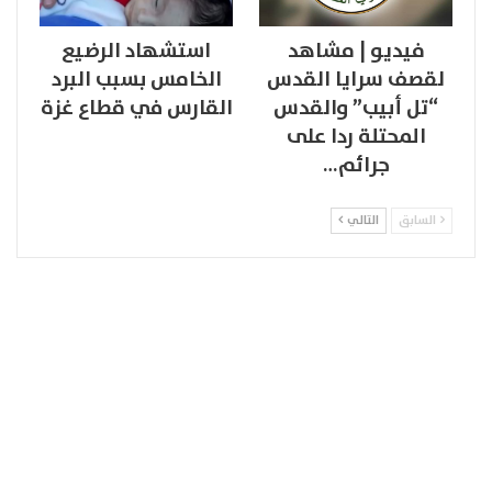
فيديو | مشاهد
استشهاد الرضيع
لقصف سرايا القدس
الخامس بسبب البرد
“تل أبيب” والقدس
القارس في قطاع غزة
المحتلة ردا على
جرائم…
السابق
التالي