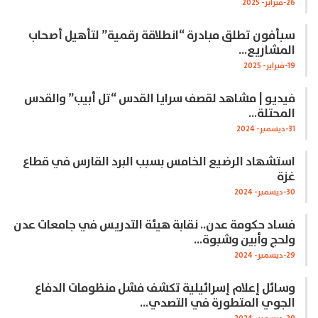
26-فبراير- 2025
سبأفون تطلق مبادرة “انطلاقة رقمية” لتأهيل أصحاب
المشاريع…
19-فبراير- 2025
فيديو | مشاهد لقصف سرايا القدس “تل أبيب” والقدس
المحتلة…
31-ديسمبر- 2024
استشهاد الرضيع الخامس بسبب البرد القارس في قطاع
غزة
30-ديسمبر- 2024
فساد حكومة عدن.. نقابة هيئة التدريس في جامعات عدن
ولحج وأبين وشبوة…
29-ديسمبر- 2024
وسائل إعلام إسرائيلية تكشف فشل منظومات الدفاع
الجوي المتطورة في التصدي…