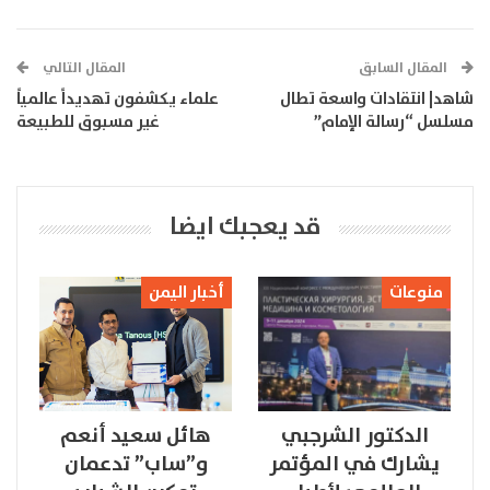
المقال السابق
المقال التالي
شاهد| انتقادات واسعة تطال
علماء يكشفون تهديداً عالمياً
مسلسل “رسالة الإمام”
غير مسبوق للطبيعة
قد يعجبك ايضا
منوعات
أخبار اليمن
الدكتور الشرجبي
هائل سعيد أنعم
يشارك في المؤتمر
و”ساب” تدعمان