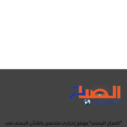
"الصباح اليمني" موقع إخباري متخصص بالشأن اليمني في