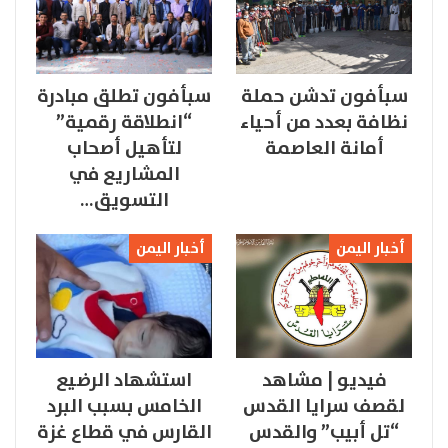
سبأفون تدشن حملة
سبأفون تطلق مبادرة
نظافة بعدد من أحياء
“انطلاقة رقمية”
أمانة العاصمة
لتأهيل أصحاب
المشاريع في
التسويق…
أخبار اليمن
أخبار اليمن
فيديو | مشاهد
استشهاد الرضيع
لقصف سرايا القدس
الخامس بسبب البرد
“تل أبيب” والقدس
القارس في قطاع غزة