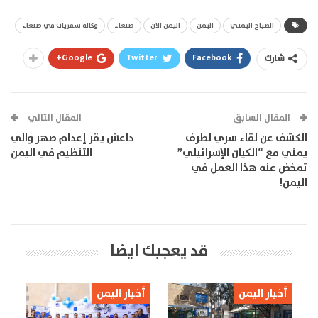
الصباح اليمني
اليمن
اليمن الان
صنعاء
وكالة سفريات في صنعاء
Google+
Twitter
Facebook
شارك
المقال السابق
المقال التالي
الكشف عن لقاء سري لطرف
داعش يقر إعدام صهر والي
يمني مع “الكيان الإسرائيلي”
التنظيم في اليمن
تمخض عنه هذا العمل في
اليمن!
قد يعجبك ايضا
أخبار اليمن
أخبار اليمن