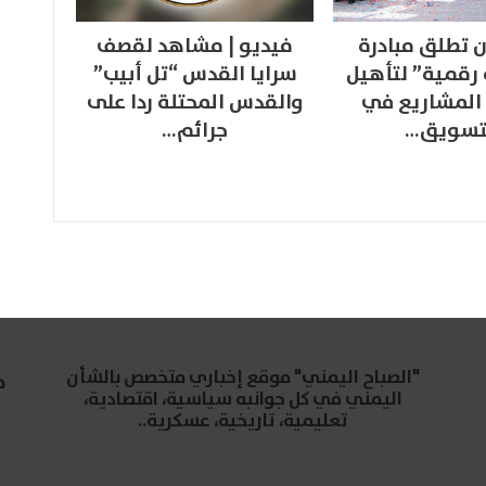
 تطلق مبادرة
فيديو | مشاهد لقصف
 رقمية” لتأهيل
سرايا القدس “تل أبيب”
المشاريع في
والقدس المحتلة ردا على
تسويق…
جرائم…
"الصباح اليمني" موقع إخباري متخصص بالشأن
خ
اليمني في كل جوانبه سياسية، اقتصادية،
تعليمية، تاريخية، عسكرية..