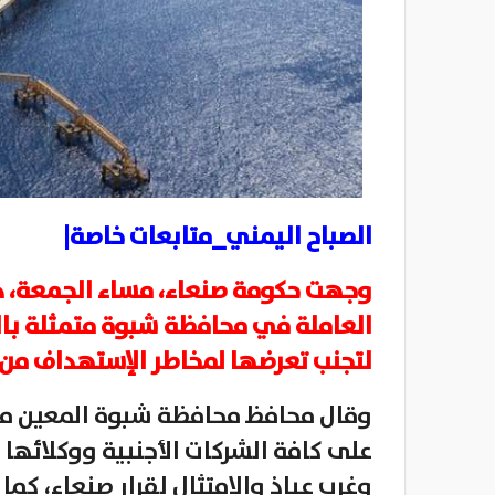
الصباح اليمني_متابعات خاصة|
وجهت حكومة صنعاء، مساء الجمعة، دع
العاملة في محافظة شبوة متمثلة بال
لتجنب تعرضها لمخاطر الإستهداف من 
وقال محافظ محافظة شبوة المعين من
على كافة الشركات الأجنبية ووكلائها 
وغرب عياذ والامتثال لقرار صنعاء، كما