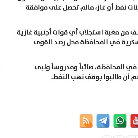
ت نفط أو غاز، مالم تحصل على موافقة
لف من مغبة استجلاب أي قوات أجنبية غازية
عسكرية في المحافظة محل رصد القوى
 في المحافظة، صائباً ومدروساً ولبى
م أن طالبوا بوقف نهب النفط.