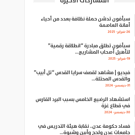
المشاركات الاخيرة
سبأفون تدشن حملة نظافة بعدد من أحياء
أمانة العاصمة
26-فبراير- 2025
سبأفون تطلق مبادرة “انطلاقة رقمية”
لتأهيل أصحاب المشاريع…
19-فبراير- 2025
فيديو | مشاهد لقصف سرايا القدس “تل أبيب”
والقدس المحتلة…
31-ديسمبر- 2024
استشهاد الرضيع الخامس بسبب البرد القارس
في قطاع غزة
30-ديسمبر- 2024
فساد حكومة عدن.. نقابة هيئة التدريس في
جامعات عدن ولحج وأبين وشبوة…