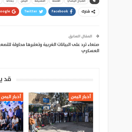
الصباح اليمني
العقلة
النشيمة
اليمن
بلحاف
oogle+
Twitter
Facebook
شارك
المقال السابق
صنعاء ترد على البيانات الغربية وتعتبرها محاولة للتصع
العسكري
قد ي
أخبار اليمن
أخبار اليمن