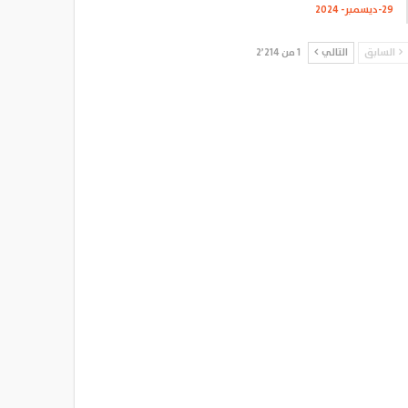
29-ديسمبر- 2024
السابق
التالي
1 من 2٬214