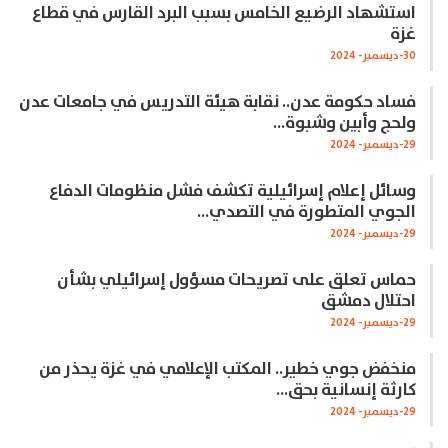
استشهاد الرضيع الخامس بسبب البرد القارس في قطاع
غزة
30-ديسمبر- 2024
فساد حكومة عدن.. نقابة هيئة التدريس في جامعات عدن
ولحج وأبين وشبوة…
29-ديسمبر- 2024
وسائل إعلام إسرائيلية تكشف فشل منظومات الدفاع
الجوي المتطورة في التصدي…
29-ديسمبر- 2024
حماس تعلق على تصريحات مسؤول إسرائيلي بشأن
احتلال دمشق
29-ديسمبر- 2024
منخفض جوي خطير.. المكتب الإعلامي في غزة يحذر من
كارثة إنسانية بحق…
29-ديسمبر- 2024