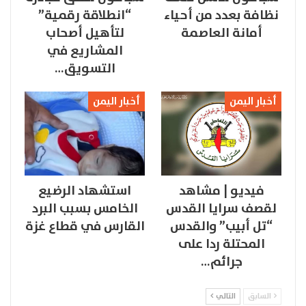
نظافة بعدد من أحياء
“انطلاقة رقمية”
أمانة العاصمة
لتأهيل أصحاب
المشاريع في
التسويق…
أخبار اليمن
أخبار اليمن
فيديو | مشاهد
استشهاد الرضيع
لقصف سرايا القدس
الخامس بسبب البرد
“تل أبيب” والقدس
القارس في قطاع غزة
المحتلة ردا على
جرائم…
السابق
التالي