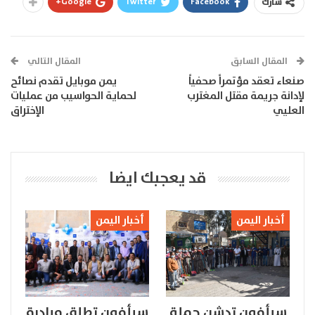
Google+
Twitter
Facebook
شارك
المقال السابق
المقال التالي
صنعاء تعقد مؤتمراً صحفياً
يمن موبايل تقدم نصائح
لإدانة جريمة مقتل المغترب
لحماية الحواسيب من عمليات
العليي
الإختراق
قد يعجبك ايضا
أخبار اليمن
أخبار اليمن
سبأفون تدشن حملة
سبأفون تطلق مبادرة