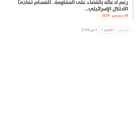
رغم ادعائه بالقضاء على المقاومة.. القسام تفاجئ
الاحتلال الإسرائيلي…
29-ديسمبر- 2024
السابق
التالي
1 من 2٬214