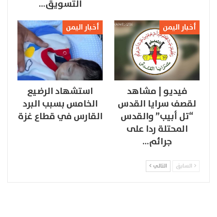
التسويق…
أخبار اليمن
أخبار اليمن
فيديو | مشاهد
استشهاد الرضيع
لقصف سرايا القدس
الخامس بسبب البرد
“تل أبيب” والقدس
القارس في قطاع غزة
المحتلة ردا على
جرائم…
السابق
التالي