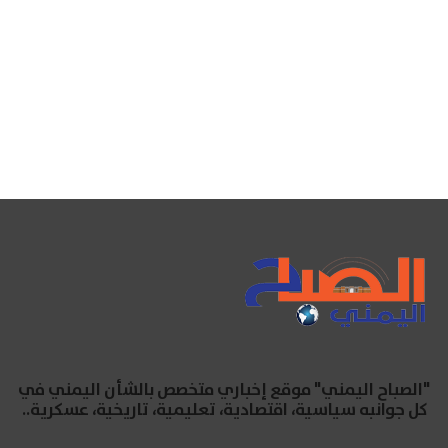
"الصباح اليمني" موقع إخباري متخصص بالشأن اليمني في
كل جوانبه سياسية، اقتصادية، تعليمية، تاريخية، عسكرية..