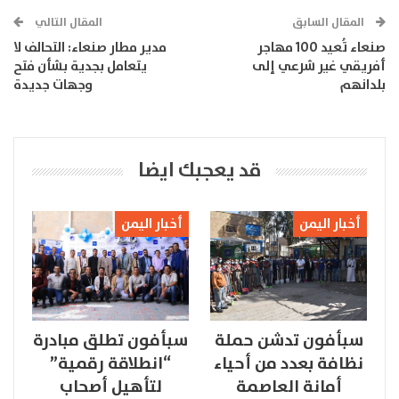
المقال السابق
المقال التالي
صنعاء تُعيد 100 مهاجر
مدير مطار صنعاء: التحالف لا
أفريقي غير شرعي إلى
يتعامل بجدية بشأن فتح
بلدانهم
وجهات جديدة
قد يعجبك ايضا
أخبار اليمن
أخبار اليمن
سبأفون تدشن حملة
سبأفون تطلق مبادرة
نظافة بعدد من أحياء
“انطلاقة رقمية”
أمانة العاصمة
لتأهيل أصحاب