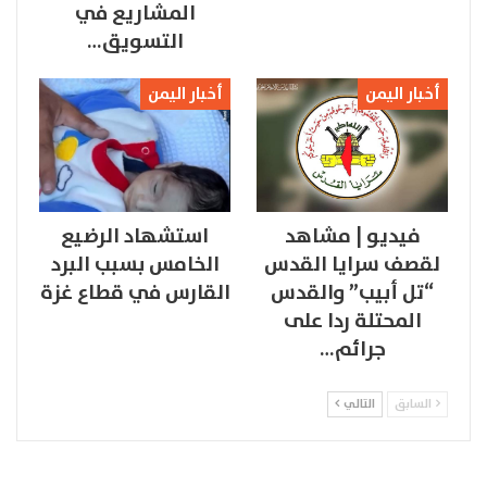
المشاريع في
التسويق…
أخبار اليمن
أخبار اليمن
فيديو | مشاهد
استشهاد الرضيع
لقصف سرايا القدس
الخامس بسبب البرد
“تل أبيب” والقدس
القارس في قطاع غزة
المحتلة ردا على
جرائم…
السابق
التالي