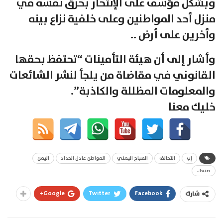
وبشكل مؤسف على الإنتحار بحرق نفسه في
منزل أحد المواطنين وعلى خلفية نزاع بينه
وأخرين على أرض ..
وأشار إلى أن هيئة التأمينات “تحتفظ بحقها
القانوني في مقاضاة من يلجأ لنشر الشائعات
والمعلومات المظللة والكاذبة”.
خليك معنا
إب
التحالف
الصباح اليمني
المواطن عادل الحداد
اليمن
صنعاء
Google+
Twitter
Facebook
شارك