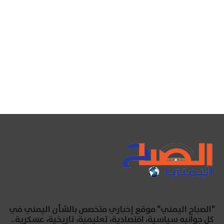
"الصباح اليمني" موقع إخباري متخصص بالشأن اليمني في
كل جوانبه سياسية، اقتصادية، تعليمية، تاريخية، عسكرية..