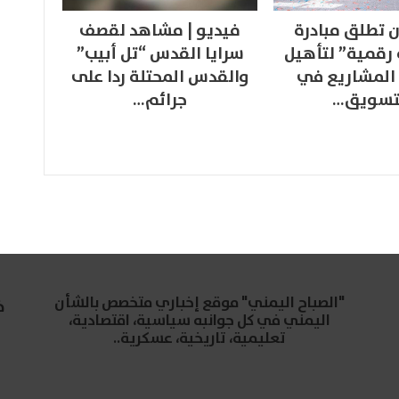
 تطلق مبادرة
فيديو | مشاهد لقصف
 رقمية” لتأهيل
سرايا القدس “تل أبيب”
المشاريع في
والقدس المحتلة ردا على
تسويق…
جرائم…
"الصباح اليمني" موقع إخباري متخصص بالشأن
خ
اليمني في كل جوانبه سياسية، اقتصادية،
تعليمية، تاريخية، عسكرية..