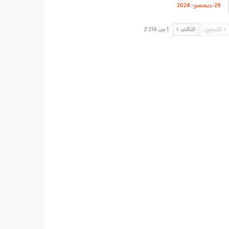
29-ديسمبر- 2024
السابق
التالي
1 من 2٬214