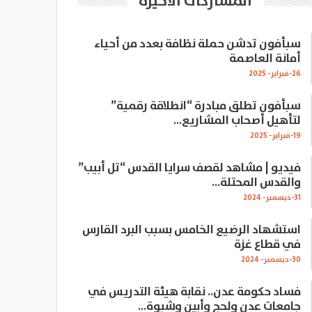
المشاركات الاخيرة
سبأفون تدشن حملة نظافة بعدد من أحياء
أمانة العاصمة
26-فبراير- 2025
سبأفون تطلق مبادرة “انطلاقة رقمية”
لتأهيل أصحاب المشاريع…
19-فبراير- 2025
فيديو | مشاهد لقصف سرايا القدس “تل أبيب”
والقدس المحتلة…
31-ديسمبر- 2024
استشهاد الرضيع الخامس بسبب البرد القارس
في قطاع غزة
30-ديسمبر- 2024
فساد حكومة عدن.. نقابة هيئة التدريس في
جامعات عدن ولحج وأبين وشبوة…