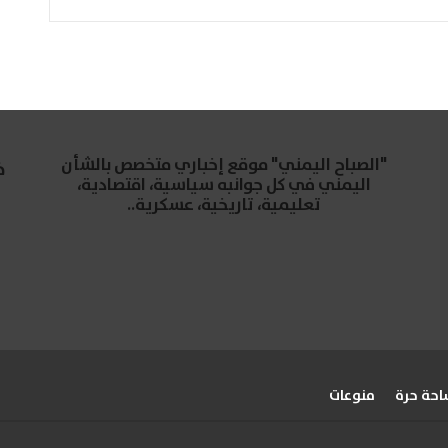
"الصباح اليمني" موقع إخباري متخصص بالشأن
خ
اليمني في كل جوانبه سياسية، اقتصادية،
تعليمية، تاريخية، عسكرية..
حة حرة
منوعات