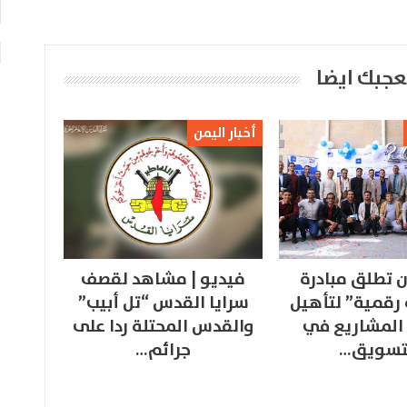
عجبك ايضا
أخبار اليمن
 تطلق مبادرة
فيديو | مشاهد لقصف
 رقمية” لتأهيل
سرايا القدس “تل أبيب”
المشاريع في
والقدس المحتلة ردا على
تسويق…
جرائم…