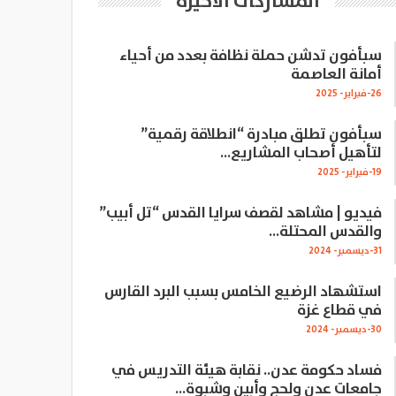
المشاركات الاخيرة
سبأفون تدشن حملة نظافة بعدد من أحياء
أمانة العاصمة
26-فبراير- 2025
سبأفون تطلق مبادرة “انطلاقة رقمية”
لتأهيل أصحاب المشاريع…
19-فبراير- 2025
فيديو | مشاهد لقصف سرايا القدس “تل أبيب”
والقدس المحتلة…
31-ديسمبر- 2024
استشهاد الرضيع الخامس بسبب البرد القارس
في قطاع غزة
30-ديسمبر- 2024
فساد حكومة عدن.. نقابة هيئة التدريس في
جامعات عدن ولحج وأبين وشبوة…