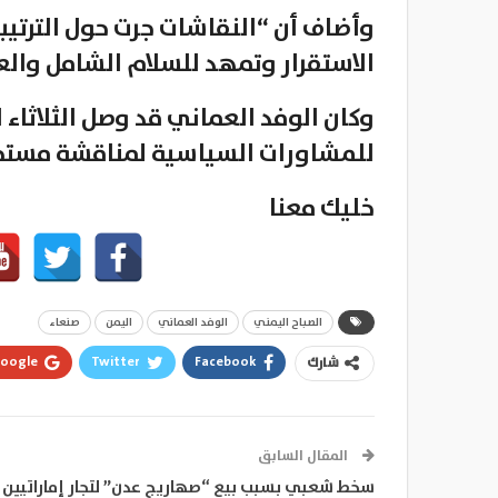
وأضاف أن “النقاشات جرت حول الترتيب
الاستقرار وتمهد للسلام الشامل والع
وكان الوفد العماني قد وصل الثلاثاء
للمشاورات السياسية لمناقشة مستج
خليك معنا
الصباح اليمني
الوفد العماني
اليمن
صنعاء
oogle+
Twitter
Facebook
شارك
المقال السابق
سخط شعبي بسبب بيع “صهاريج عدن” لتجار إماراتيين