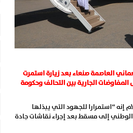
لعماني العاصمة صنعاء بعد زيارة استمرت
ل المفاوضات الجارية بين التحالف وحكومة
 إنه “استمرارا للجهود التي يبذلها
الوطني إلى مسقط بعد إجراء نقاشات جادة