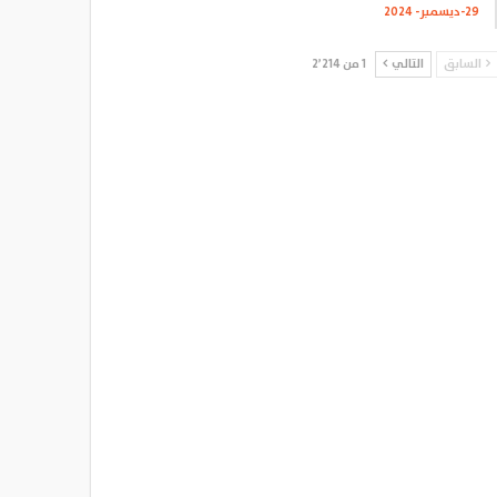
29-ديسمبر- 2024
السابق
التالي
1 من 2٬214