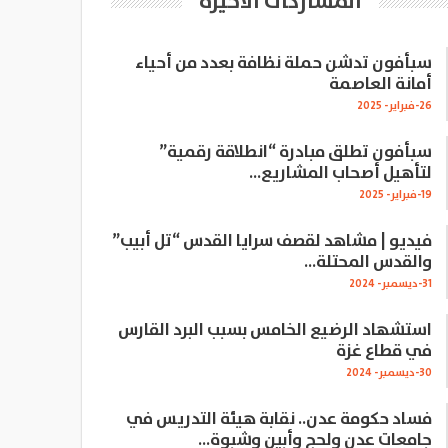
المشاركات الاخيرة
سبأفون تدشن حملة نظافة بعدد من أحياء
أمانة العاصمة
26-فبراير- 2025
سبأفون تطلق مبادرة “انطلاقة رقمية”
لتأهيل أصحاب المشاريع…
19-فبراير- 2025
فيديو | مشاهد لقصف سرايا القدس “تل أبيب”
والقدس المحتلة…
31-ديسمبر- 2024
استشهاد الرضيع الخامس بسبب البرد القارس
في قطاع غزة
30-ديسمبر- 2024
فساد حكومة عدن.. نقابة هيئة التدريس في
جامعات عدن ولحج وأبين وشبوة…