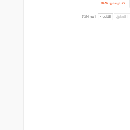
29-ديسمبر- 2024
السابق
التالي
1 من 2٬214