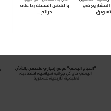
المشاريع في
والقدس المحتلة ردا على
تسويق…
جرائم…
"الصباح اليمني" موقع إخباري متخصص بالشأن
خ
اليمني في كل جوانبه سياسية، اقتصادية،
تعليمية، تاريخية، عسكرية..