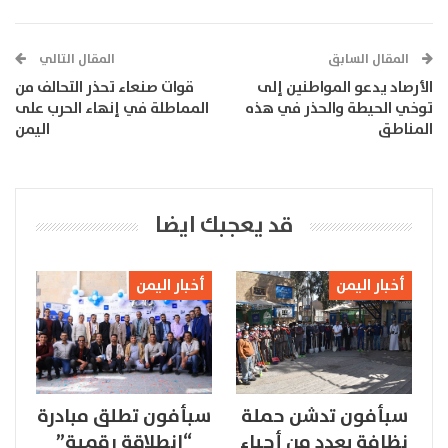
المقال السابق
المقال التالي
الأرصاد يدعو المواطنين إلى
قوات صنعاء تحذر التحالف من
توخي الحيطة والحذر في هذه
المماطلة في إنهاء الحرب على
المناطق
اليمن
قد يعجبك ايضا
أخبار اليمن
أخبار اليمن
سبأفون تدشن حملة
سبأفون تطلق مبادرة
نظافة بعدد من أحياء
“انطلاقة رقمية”