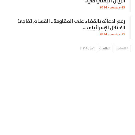
الريال اليمني في…
29-ديسمبر- 2024
رغم ادعائه بالقضاء على المقاومة.. القسام تفاجئ
الاحتلال الإسرائيلي…
29-ديسمبر- 2024
السابق
التالي
1 من 2٬214