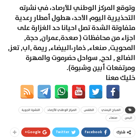
وتوقع المركز الوطني للأرصاد، في نشرته
التحذيرية اليوم الأحد، هطول أمطار رعدية
متفاوتة الشدة تصل احيانا حد الغزارة على
اجزاء من محافظات ( صعدة,عمران, حجة,
المحويت, صنعاء, ذمار،البيضاء, ريمة ,اب, تعز,
الضالع , لحج, سواحل حضرموت والمهرة
ومرتفعات أبين وشبوة).
خليك معنا
الصباح اليمني
الطقس
المركز الوطني للأرصاد
النشرة الجوية
اليمن
صنعاء
Google+
Twitter
Facebook
شارك