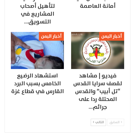
أمانة العاصمة
لتأهيل أصحاب
المشاريع في
التسويق…
أخبار اليمن
أخبار اليمن
فيديو | مشاهد
استشهاد الرضيع
لقصف سرايا القدس
الخامس بسبب البرد
“تل أبيب” والقدس
القارس في قطاع غزة
المحتلة ردا على
جرائم…
السابق
التالي