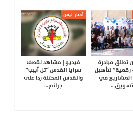
أخبار اليمن
 تطلق مبادرة
فيديو | مشاهد لقصف
 رقمية” لتأهيل
سرايا القدس “تل أبيب”
المشاريع في
والقدس المحتلة ردا على
تسويق…
جرائم…