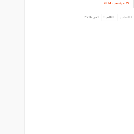
29-ديسمبر- 2024
السابق
التالي
1 من 2٬214