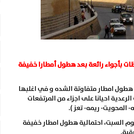
ت بأجواء رائعة بعد هطول أمطارا خفيفة
 هطول امطار متفاوتة الشده و في اغلبها
عدية احيانا على اجزاء من المرتفعات
 المحويت- ريمه- تعز ).
يوم السبت، احتمالية هطول امطار خفيفة
قية.