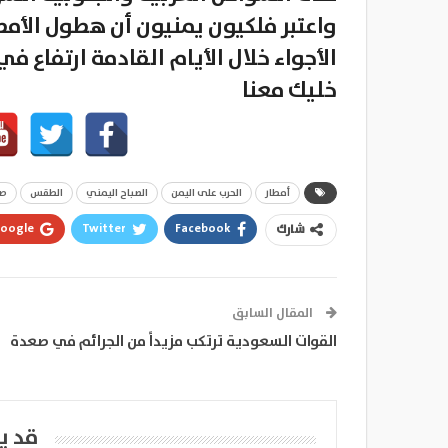
واعتبر فلكيون يمنيون أن هطول الأم
الأجواء خلال الأيام القادمة ارتفاع في 
خليك معنا
أمطار
الحرب على اليمن
الصباح اليمني
الطقس
صن
oogle+
Twitter
Facebook
شارك
المقال السابق
القوات السعودية ترتكب مزيداً من الجرائم في صعدة
قد ي