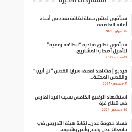
المشاركات الاخيرة
سبأفون تدشن حملة نظافة بعدد من أحياء
أمانة العاصمة
26-فبراير- 2025
سبأفون تطلق مبادرة “انطلاقة رقمية”
لتأهيل أصحاب المشاريع…
19-فبراير- 2025
فيديو | مشاهد لقصف سرايا القدس “تل أبيب”
والقدس المحتلة…
31-ديسمبر- 2024
استشهاد الرضيع الخامس بسبب البرد القارس
في قطاع غزة
30-ديسمبر- 2024
فساد حكومة عدن.. نقابة هيئة التدريس في
جامعات عدن ولحج وأبين وشبوة…