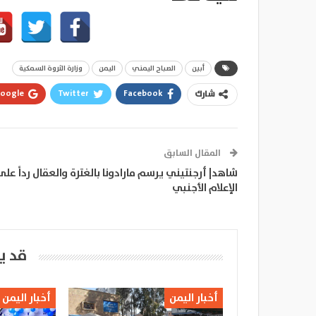
أبين
الصباح اليمني
اليمن
وزارة الثروة السمكية
oogle+
Twitter
Facebook
شارك
المقال السابق
شاهد| أرجنتيني يرسم مارادونا بالغترة والعقال رداً على
الإعلام الأجنبي
قد ي
أخبار اليمن
أخبار اليمن