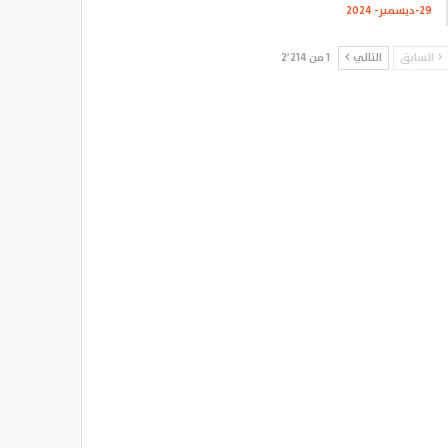
29-ديسمبر- 2024
السابق
التالي
1 من 2٬214