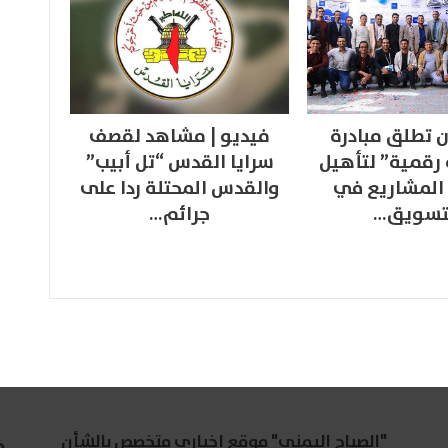
 تطلق مبادرة
فيديو | مشاهد لقصف
 رقمية” لتأهيل
سرايا القدس “تل أبيب”
المشاريع في
والقدس المحتلة ردا على
تسويق…
جرائم…
"الصباح اليمني" موقع إخباري متخصص بالشأن
خ