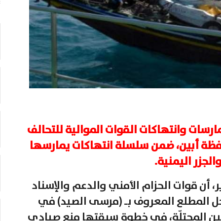
مارسات وانتهاكات القوات الموالية للتحالف
فظة أبين، ضمن سلسلة انتهاكات يمارسها
لجزر اليمنية.
، أن قوات الحزام الأمني والدعم والإسناد
حل المطلع المعروف بـ (مرسى الصيد) في
بين المحتلّة، في خطوة سبقتها منع صيادي