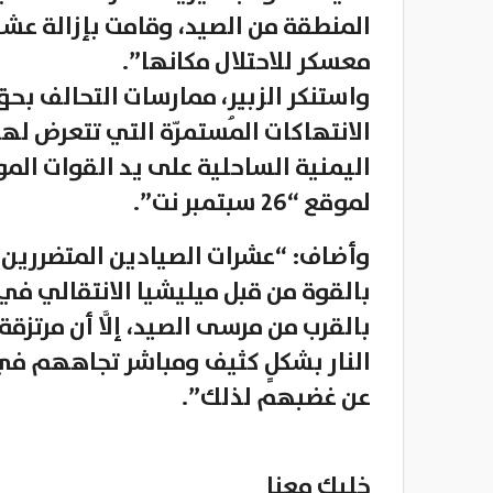
المنطقة من الصيد، وقامت بإزالة عشش 
معسكر للاحتلال مكانها”.
واستنكر الزبير، ممارسات التحالف بح
الانتهاكات المُستمرّة التي تتعرض ل
اليمنية الساحلية على يد القوات الموا
لموقع “26 سبتمبر نت”.
وأضاف: “عشرات الصيادين المتضرري
بالقوة من قبل ميليشيا الانتقالي في 
بالقرب من مرسى الصيد، إلَّا أن مرتزقة 
النار بشكلٍ كثيف ومباشر تجاههم في
عن غضبهم لذلك”.
خليك معنا