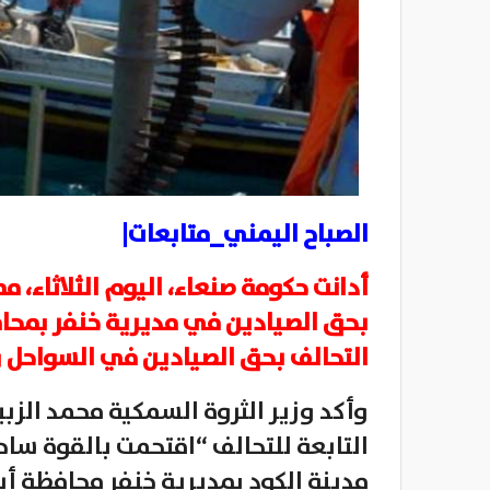
الصباح اليمني_متابعات|
أدانت حكومة صنعاء، اليوم الثلاثاء، م
بحق الصيادين في مديرية خنفر بمحا
التحالف بحق الصيادين في السواحل وا
وأكد وزير الثروة السمكية محمد الزبير
التابعة للتحالف “اقتحمت بالقوة سا
مدينة الكود بمديرية خنفر محافظة أ