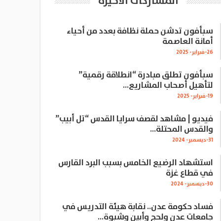
المشاركات الاخيرة
سبأفون تدشن حملة نظافة بعدد من أحياء
أمانة العاصمة
26-فبراير- 2025
سبأفون تطلق مبادرة “انطلاقة رقمية”
لتأهيل أصحاب المشاريع…
19-فبراير- 2025
فيديو | مشاهد لقصف سرايا القدس “تل أبيب”
والقدس المحتلة…
31-ديسمبر- 2024
استشهاد الرضيع الخامس بسبب البرد القارس
في قطاع غزة
30-ديسمبر- 2024
فساد حكومة عدن.. نقابة هيئة التدريس في
جامعات عدن ولحج وأبين وشبوة…