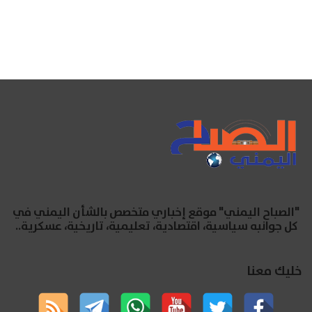
"الصباح اليمني" موقع إخباري متخصص بالشأن اليمني في
كل جوانبه سياسية، اقتصادية، تعليمية، تاريخية، عسكرية..
خليك معنا