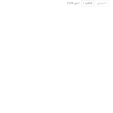
السابق
التالي
1 من 2٬214