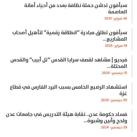
سبأفون تدشن حملة نظافة بعدد من أحياء أمانة
العاصمة
26-فبراير- 2025
سبأفون تطلق مبادرة “انطلاقة رقمية” لتأهيل أصحاب
المشاريع…
19-فبراير- 2025
فيديو | مشاهد لقصف سرايا القدس “تل أبيب” والقدس
المحتلة…
31-ديسمبر- 2024
استشهاد الرضيع الخامس بسبب البرد القارس في قطاع
غزة
30-ديسمبر- 2024
فساد حكومة عدن.. نقابة هيئة التدريس في جامعات عدن
ولحج وأبين وشبوة…
29-ديسمبر- 2024