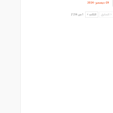
29-ديسمبر- 2024
السابق
التالي
1 من 2٬214