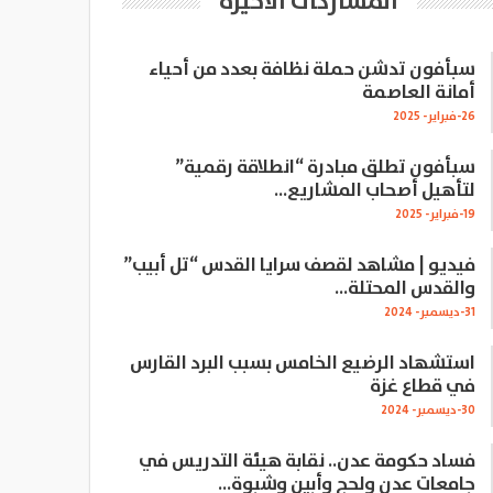
المشاركات الاخيرة
سبأفون تدشن حملة نظافة بعدد من أحياء
أمانة العاصمة
26-فبراير- 2025
سبأفون تطلق مبادرة “انطلاقة رقمية”
لتأهيل أصحاب المشاريع…
19-فبراير- 2025
فيديو | مشاهد لقصف سرايا القدس “تل أبيب”
والقدس المحتلة…
31-ديسمبر- 2024
استشهاد الرضيع الخامس بسبب البرد القارس
في قطاع غزة
30-ديسمبر- 2024
فساد حكومة عدن.. نقابة هيئة التدريس في
جامعات عدن ولحج وأبين وشبوة…