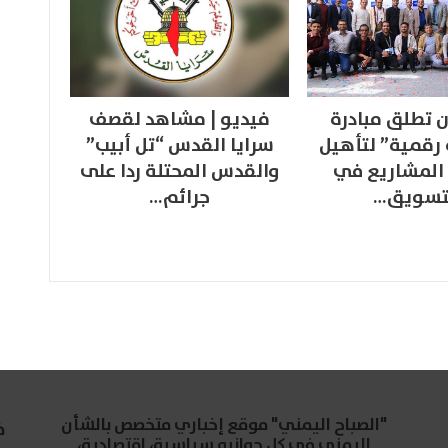
 تطلق مبادرة
فيديو | مشاهد لقصف
 رقمية” لتأهيل
سرايا القدس “تل أبيب”
المشاريع في
والقدس المحتلة ردا على
تسويق…
جرائم…
"الصباح اليمني" موقع إخباري متخصص بالشأن
خ
اليمني في كل جوانبه سياسية، اقتصادية،