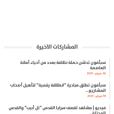
المشاركات الاخيرة
سبأفون تدشن حملة نظافة بعدد من أحياء أمانة
العاصمة
26-فبراير- 2025
سبأفون تطلق مبادرة “انطلاقة رقمية” لتأهيل أصحاب
المشاريع…
19-فبراير- 2025
فيديو | مشاهد لقصف سرايا القدس “تل أبيب” والقدس
المحتلة…