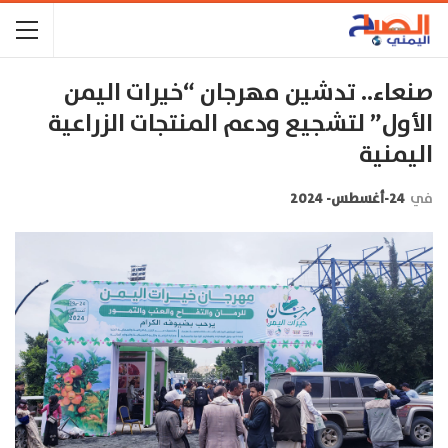
صنعاء.. تدشين مهرجان “خيرات اليمن
الأول” لتشجيع ودعم المنتجات الزراعية
اليمنية
في
24-أغسطس- 2024