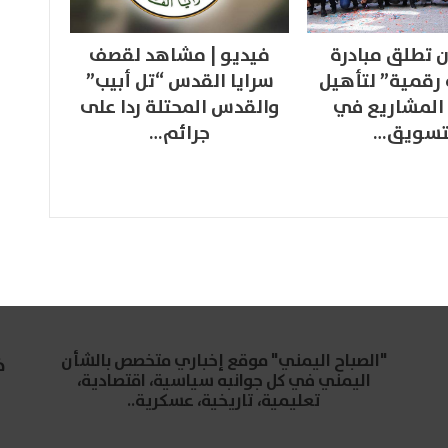
 تطلق مبادرة
فيديو | مشاهد لقصف
 رقمية” لتأهيل
سرايا القدس “تل أبيب”
المشاريع في
والقدس المحتلة ردا على
تسويق…
جرائم…
"الصباح اليمني" موقع إخباري متخصص بالشأن
خ
اليمني في كل جوانبه سياسية، اقتصادية،
تعليمية، تاريخية، عسكرية..