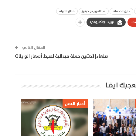
دليل الخدمات
عبدالعزيز بن حبتور
قطاع الدولة
G
البريد الإلكتروني
المقال التالي
صنعاء| تدشين حملة ميدانية لضبط أسعار الوايتات
عجبك ايضا
أخبار اليمن