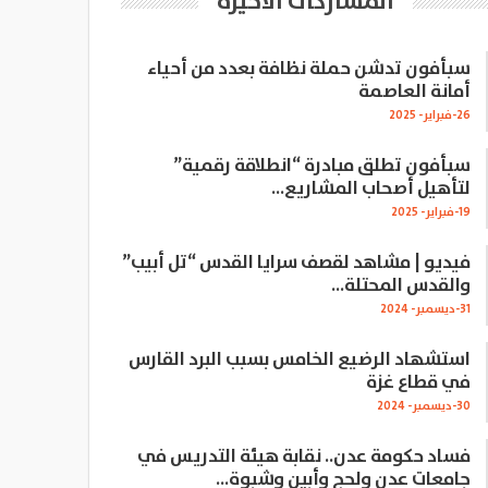
المشاركات الاخيرة
سبأفون تدشن حملة نظافة بعدد من أحياء
أمانة العاصمة
26-فبراير- 2025
سبأفون تطلق مبادرة “انطلاقة رقمية”
لتأهيل أصحاب المشاريع…
19-فبراير- 2025
فيديو | مشاهد لقصف سرايا القدس “تل أبيب”
والقدس المحتلة…
31-ديسمبر- 2024
استشهاد الرضيع الخامس بسبب البرد القارس
في قطاع غزة
30-ديسمبر- 2024
فساد حكومة عدن.. نقابة هيئة التدريس في
جامعات عدن ولحج وأبين وشبوة…