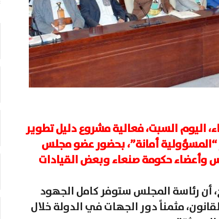
، اليوم السبت، فعالية مشروع دليل تطوير
 “المسؤولية أمانة”، بحضور عضو مجلس
س وأعضاء حكومة صنعاء وبعض القيادات
ح، أن رئاسة المجلس ستوفر كامل الجهود
انون، مثمناً دور الجهات في الدولة خلال