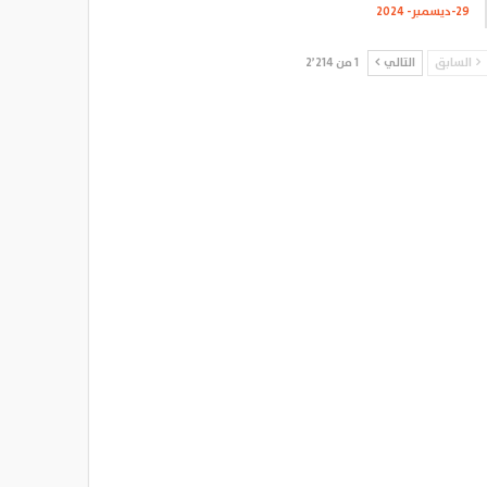
29-ديسمبر- 2024
السابق
التالي
1 من 2٬214