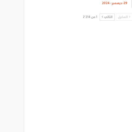
29-ديسمبر- 2024
السابق
التالي
1 من 2٬214