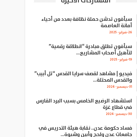
المشاركات الاخيرة
سبأفون تدشن حملة نظافة بعدد من أحياء
أمانة العاصمة
26-فبراير- 2025
سبأفون تطلق مبادرة “انطلاقة رقمية”
لتأهيل أصحاب المشاريع…
19-فبراير- 2025
فيديو | مشاهد لقصف سرايا القدس “تل أبيب”
والقدس المحتلة…
31-ديسمبر- 2024
استشهاد الرضيع الخامس بسبب البرد القارس
في قطاع غزة
30-ديسمبر- 2024
فساد حكومة عدن.. نقابة هيئة التدريس في
جامعات عدن ولحج وأبين وشبوة…