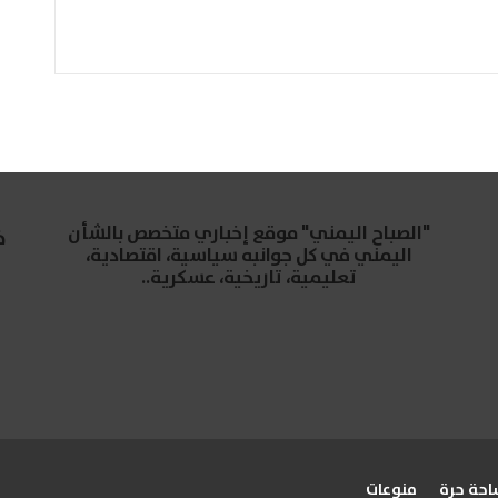
"الصباح اليمني" موقع إخباري متخصص بالشأن
خ
اليمني في كل جوانبه سياسية، اقتصادية،
تعليمية، تاريخية، عسكرية..
حة حرة
منوعات