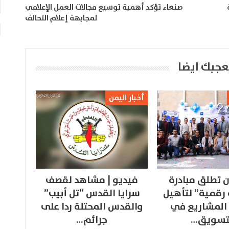
صنعاء تؤكد أهمية توسيع مجالات العمل الإعلامي
لمجابهة إعلام التحالف
عجبك ايضا
أخبار اليمن
 تطلق مبادرة
فيديو | مشاهد لقصف
 رقمية” لتأهيل
سرايا القدس “تل أبيب”
المشاريع في
والقدس المحتلة ردا على
تسويق…
جرائم…