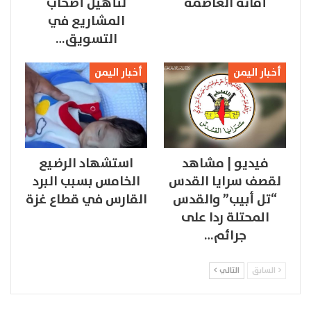
أمانة العاصمة
لتأهيل أصحاب
المشاريع في
التسويق…
أخبار اليمن
أخبار اليمن
فيديو | مشاهد
استشهاد الرضيع
لقصف سرايا القدس
الخامس بسبب البرد
“تل أبيب” والقدس
القارس في قطاع غزة
المحتلة ردا على
جرائم…
السابق
التالي