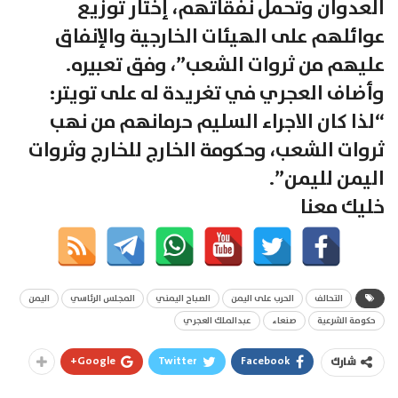
العدوان وتحمل نفقاتهم، إختار توزيع
عوائلهم على الهيئات الخارجية والإنفاق
عليهم من ثروات الشعب”، وفق تعبيره.
وأضاف العجري في تغريدة له على تويتر:
“لذا كان الاجراء السليم حرمانهم من نهب
ثروات الشعب، وحكومة الخارج للخارج وثروات
اليمن لليمن”.
خليك معنا
التحالف
الحرب على اليمن
الصباح اليمني
المجلس الرئاسي
اليمن
حكومة الشرعية
صنعاء
عبدالملك العجري
Google+
Twitter
Facebook
شارك