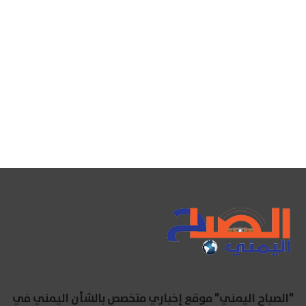
"الصباح اليمني" موقع إخباري متخصص بالشأن اليمني في