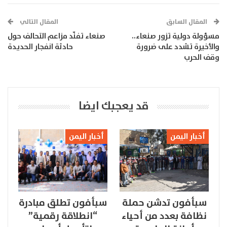
المقال السابق
المقال التالي
مسؤولة دولية تزور صنعاء..
صنعاء تفنّد مزاعم التحالف حول
والأخيرة تشدد على ضرورة
حادثة انفجار الحديدة
وقف الحرب
قد يعجبك ايضا
أخبار اليمن
أخبار اليمن
سبأفون تدشن حملة
سبأفون تطلق مبادرة
نظافة بعدد من أحياء
“انطلاقة رقمية”