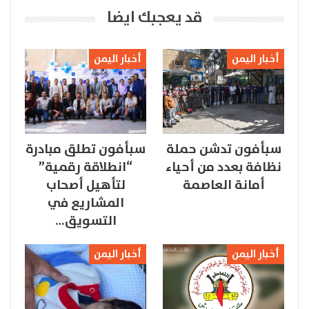
قد يعجبك ايضا
أخبار اليمن
أخبار اليمن
سبأفون تدشن حملة
سبأفون تطلق مبادرة
نظافة بعدد من أحياء
“انطلاقة رقمية”
أمانة العاصمة
لتأهيل أصحاب
المشاريع في
التسويق…
أخبار اليمن
أخبار اليمن