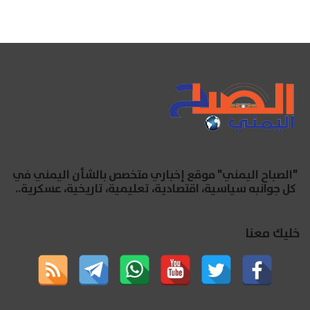
"الصباح اليمني" موقع إخباري متخصص بالشأن اليمني في
كل جوانبه سياسية، اقتصادية، تعليمية، تاريخية، عسكرية..
خليك معنا