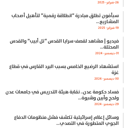
26-فبراير- 2025
سبأفون تطلق مبادرة “انطلاقة رقمية” لتأهيل أصحاب
المشاريع…
19-فبراير- 2025
فيديو | مشاهد لقصف سرايا القدس “تل أبيب” والقدس
المحتلة…
31-ديسمبر- 2024
استشهاد الرضيع الخامس بسبب البرد القارس في قطاع
غزة
30-ديسمبر- 2024
فساد حكومة عدن.. نقابة هيئة التدريس في جامعات عدن
ولحج وأبين وشبوة…
29-ديسمبر- 2024
وسائل إعلام إسرائيلية تكشف فشل منظومات الدفاع
الجوي المتطورة في التصدي…