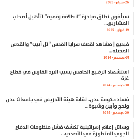
26-فبراير- 2025
سبأفون تطلق مبادرة “انطلاقة رقمية” لتأهيل أصحاب
المشاريع…
19-فبراير- 2025
فيديو | مشاهد لقصف سرايا القدس “تل أبيب” والقدس
المحتلة…
31-ديسمبر- 2024
استشهاد الرضيع الخامس بسبب البرد القارس في قطاع
غزة
30-ديسمبر- 2024
فساد حكومة عدن.. نقابة هيئة التدريس في جامعات عدن
ولحج وأبين وشبوة…
29-ديسمبر- 2024
وسائل إعلام إسرائيلية تكشف فشل منظومات الدفاع
الجوي المتطورة في التصدي…