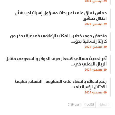
29-ديسمبر- 2024
حماس تعلق على تصريحات مسؤول إسرائيلي بشأن
احتلال دمشق
29-ديسمبر- 2024
منخفض جوي خطير.. المكتب الإعلامي في غزة يحذر من
كارثة إنسانية بحق…
29-ديسمبر- 2024
آخر تحديث مسائي لأسعار صرف الدولار والسعودي مقابل
الريال اليمني في…
29-ديسمبر- 2024
رغم ادعائه بالقضاء على المقاومة.. القسام تفاجئ
الاحتلال الإسرائيلي…
29-ديسمبر- 2024
السابق
التالي
1 من 2٬214