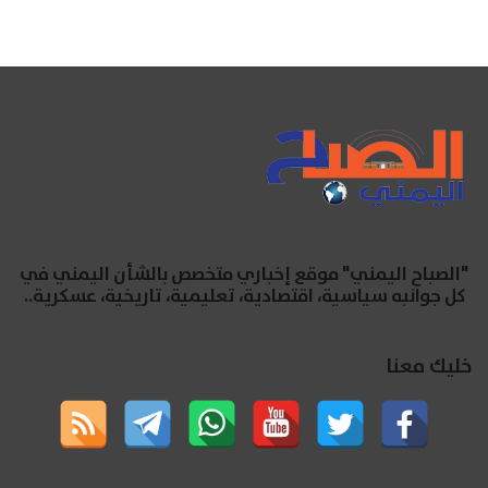
"الصباح اليمني" موقع إخباري متخصص بالشأن اليمني في
كل جوانبه سياسية، اقتصادية، تعليمية، تاريخية، عسكرية..
خليك معنا