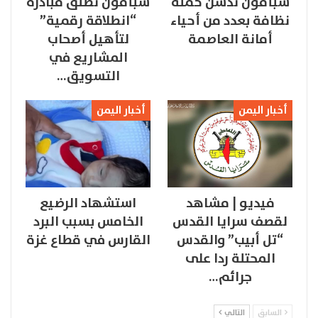
سبأفون تدشن حملة
سبأفون تطلق مبادرة
نظافة بعدد من أحياء
“انطلاقة رقمية”
أمانة العاصمة
لتأهيل أصحاب
المشاريع في
التسويق…
أخبار اليمن
أخبار اليمن
فيديو | مشاهد
استشهاد الرضيع
لقصف سرايا القدس
الخامس بسبب البرد
“تل أبيب” والقدس
القارس في قطاع غزة
المحتلة ردا على
جرائم…
السابق
التالي