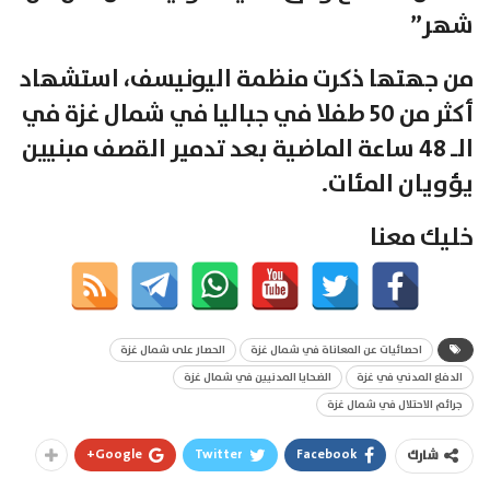
شهر”
من جهتها ذكرت منظمة اليونيسف، استشهاد
أكثر من 50 طفلا في جباليا في شمال غزة في
الـ 48 ساعة الماضية بعد تدمير القصف مبنيين
يؤويان المئات.
خليك معنا
احصائيات عن المعاناة في شمال غزة
الحصار على شمال غزة
الدفاع المدني في غزة
الضحايا المدنيين في شمال غزة
جرائم الاحتلال في شمال غزة
Google+
Twitter
Facebook
شارك