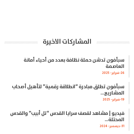
المشاركات الاخيرة
سبأفون تدشن حملة نظافة بعدد من أحياء أمانة
العاصمة
26-فبراير- 2025
سبأفون تطلق مبادرة “انطلاقة رقمية” لتأهيل أصحاب
المشاريع…
19-فبراير- 2025
فيديو | مشاهد لقصف سرايا القدس “تل أبيب” والقدس
المحتلة…
31-ديسمبر- 2024