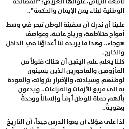
ناصعة البياض، عنوانها العريض: “المصالحة
الوطنية لبناء يمن الإيمان والحكمة”..
علينا أن ندرك أن سفينة الوطن تبحر في وسط
أمواج متلاطمة، ورياح عاتية، وعواصف
هوجاء.. وهذا ما يريده لنا أعداؤنا في الداخل
والخارج..
كلنا يعلم علم اليقين أن هناك فلولاً من
المأزومين والمأجورين الذين يسيئون
لوطنهم وسيادته، والإضرار بثرواته، والعودة
به الى مربع الأزمات والصراعات.. ويدعون
بأنهم حماة للوطن أرضاً وإنساناً ووحدةً
وهويةً..
لذا على هؤلاء أن يعوا الدرس جيداً، أن التاريخ