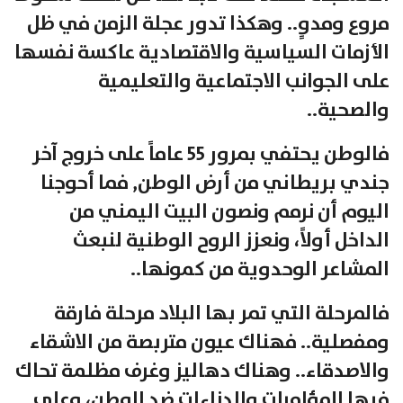
مروع ومدوٍ.. وهكذا تدور عجلة الزمن في ظل
الأزمات السياسية والاقتصادية عاكسة نفسها
على الجوانب الاجتماعية والتعليمية
والصحية..
فالوطن يحتفي بمرور 55 عاماً على خروج آخر
جندي بريطاني من أرض الوطن, فما أحوجنا
اليوم أن نرمم ونصون البيت اليمني من
الداخل أولاً، ونعزز الروح الوطنية لنبعث
المشاعر الوحدوية من كمونها..
فالمرحلة التي تمر بها البلاد مرحلة فارقة
ومفصلية.. فهناك عيون متربصة من الاشقاء
والاصدقاء.. وهناك دهاليز وغرف مظلمة تحاك
فيها المؤامرات والدناءات ضد الوطن، وعلى