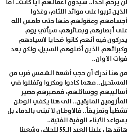
لن يرحم أحداً.. سيدون أعمالهم أياً كانت.. أما
الذين تربوا على موائد اللئام، وغذوا
أجسامهم وعقولهم منها حتى طمس الله
على أبصارهم وبصائرهم، سيأتي يوم
يدركون فيه أنهم كانوا ضحايا لأسيادهم
وكبرائهم الذين أضلوهم السبيل، ولكن بعد
فوات الأوان..
من هنا ندرك أن حجب أشعة الشمس ضرب من
المستحيل.. مهما كادوا ومكروا وتفننوا في
أساليبهم ووسائلهم، فمصيرهم مصير
المأزومين المارقين.. الى هنا يكفي الوطن
تشظياً وتمزيقاً.. فالأوطان لا تبنى بالدماء بل
بسواعد الأبناء الوفية الفتية..
هاقد هل علينا العيد الـ55 للجلاء، وشعبنا