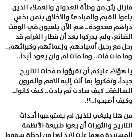
مازال يئن من وطأة العدوان والعملاء الذين
باعوا القيم والمبادئ والأخلاق بثمن بخسٍ
دراهم معدودة.. هم الآن يلعبون في الوقت
الضائع، ولم يدركوا بعد أن قطار الغرام قد
رحل مع رحيل أسيادهم وزعمائهم وكبرائهم..
وما مات فات.. وما مات لم ولن يعود أبداً..
يا هؤلاء عليكم أن تقرؤوا صفحات التاريخ
جيداً، وتفكروا بما آلت إليه الأمم والقرون
السالفة.. كيف سادت ثم بادت.. كيف كانوا..
وكيف أصبحوا..؟!.
من هنا ينبغي للذين لم يستوعبوا أحداث
التاريخ والثورات أن يعوا طبيعة الأنظمة
المستبدة مهما علت لابد لها من لحظة سقوط