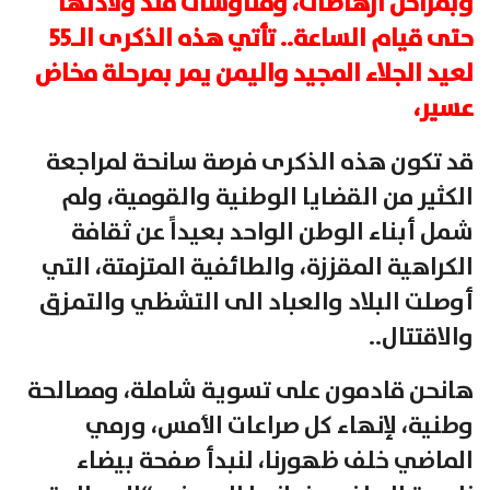
وبمراحل ارهاصات، ومناوشات منذ ولادتها
حتى قيام الساعة.. تأتي هذه الذكرى الـ55
لعيد الجلاء المجيد واليمن يمر بمرحلة مخاض
عسير،
قد تكون هذه الذكرى فرصة سانحة لمراجعة
الكثير من القضايا الوطنية والقومية، ولم
شمل أبناء الوطن الواحد بعيداً عن ثقافة
الكراهية المقززة، والطائفية المتزمتة، التي
أوصلت البلاد والعباد الى التشظي والتمزق
والاقتتال..
هانحن قادمون على تسوية شاملة، ومصالحة
وطنية، لإنهاء كل صراعات الأمس، ورمي
الماضي خلف ظهورنا، لنبدأ صفحة بيضاء