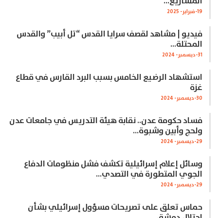
المشاريع…
19-فبراير- 2025
فيديو | مشاهد لقصف سرايا القدس “تل أبيب” والقدس
المحتلة…
31-ديسمبر- 2024
استشهاد الرضيع الخامس بسبب البرد القارس في قطاع
غزة
30-ديسمبر- 2024
فساد حكومة عدن.. نقابة هيئة التدريس في جامعات عدن
ولحج وأبين وشبوة…
29-ديسمبر- 2024
وسائل إعلام إسرائيلية تكشف فشل منظومات الدفاع
الجوي المتطورة في التصدي…
29-ديسمبر- 2024
حماس تعلق على تصريحات مسؤول إسرائيلي بشأن
احتلال دمشق