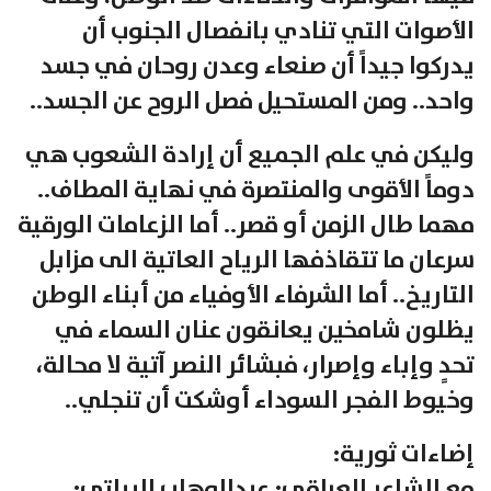
الأصوات التي تنادي بانفصال الجنوب أن
يدركوا جيداً أن صنعاء وعدن روحان في جسد
واحد.. ومن المستحيل فصل الروح عن الجسد..
وليكن في علم الجميع أن إرادة الشعوب هي
دوماً الأقوى والمنتصرة في نهاية المطاف..
مهما طال الزمن أو قصر.. أما الزعامات الورقية
سرعان ما تتقاذفها الرياح العاتية الى مزابل
التاريخ.. أما الشرفاء الأوفياء من أبناء الوطن
يظلون شامخين يعانقون عنان السماء في
تحدٍ وإباء وإصرار، فبشائر النصر آتية لا محالة،
وخيوط الفجر السوداء أوشكت أن تنجلي..
إضاءات ثورية:
مع الشاعر العراقي: عبدالوهاب البياتي: